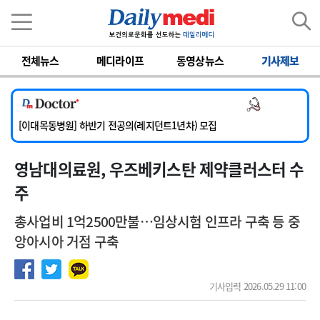
이름
비밀번호
[서울아산병원] 2026년 하반기 인턴 모집
전체뉴스
메디라이프
동영상뉴스
기사제보
[영남대학교의료원] 마취통증의학과 임기제 임상의사 채용
[충남대학교병원] 소아청소년과(소아응급전담) 계약직 의사 공개채용
의사 채용
[동부병원] 계약직(응급의학과 전문의) 직원모집
[이대목동병원] 하반기 전공의(레지던트1년차) 모집
[서울아산병원] 2026년 하반기 인턴 모집
영남대의료원, 우즈베키스탄 제약클러스터 수
[영남대학교의료원] 마취통증의학과 임기제 임상의사 채용
주
총사업비 1억2500만불…임상시험 인프라 구축 등 중
앙아시아 거점 구축
기사입력 2026.05.29 11:00