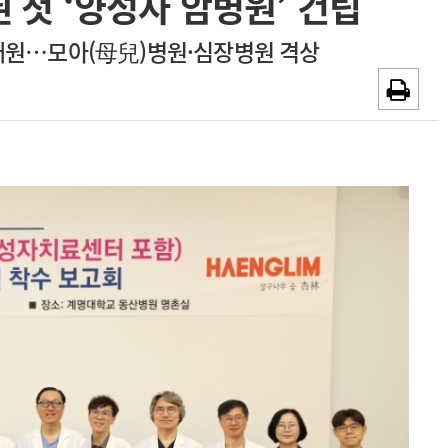
 첫 ‘양성자 암병원’ 건립
~2026-08-31
광고안내
년 개원…모아(母兒)병원·심장병원 격상
채용시까지