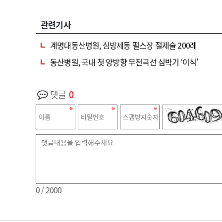
관련기사
계명대동산병원, 심방세동 펄스장 절제술 200례
동산병원, 국내 첫 양방향 무전극선 심박기 ‘이식’
댓글
0
0
/ 2000