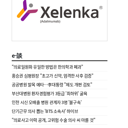
e-談
"의료일원화 유일한 방법은 한의학과 폐과"
홍승권 심평원장 " 초고가 신약, 엄격한 사후 검증"
공공병원 발목 예타…李대통령 "제도 개편 검토"
부산대병원 환자경험평가 3등급 '최하위' 굴욕
인천 시신 오배출 병원 관계자 3명 '불구속'
단기근무 의사 뽑는 'BTS 소속사' 하이브
"의료사고 이력 공개, 고위험 수술 의사 씨 마를 것"