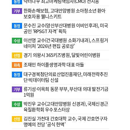
닥터나우 최고마케팅책임자(CMO) 전지웅
동정
한화손해보험, 고대안암병원 소아청소년 환아
기부
보호자용 웰니스키트
문수진 교수( 양산부산대병원 이비인후과), 미국
동정
공인 ‘RPSGT 자격’ 획득
이선영 교수(건국대병원 소화기내과), 스프링거
수상
네이처 ‘2026년 편집 공로상’
경기 의왕시 365키즈병원, 달빛어린이병원
선정
조재민 하이플생명과학 대표 아들
화촉
대구경북첨단의료산업진흥재단, 미래전략추진
동정
단·빅데이터팀 신설
류기성·이옥희 동문 부부, 부산대 의대 발전기금
기부
1억원
박진우 교수(고대안암병원 신경과), 국제신경근
수상
육질환학회 우수포스터상
김진실 가천대 간호대학 교수, 국제 간호연구자
선정
명예의 전당 ‘공식 헌액’