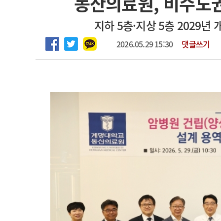
동산의료원, 비수도권
2026년 하반기 인턴 모집
고객센터
회사소개
법적고지
지하 5층·지상 5층 2029
마취통증의학과 임기제 임상의사 채용
2026.05.29 15:30
댓글쓰기