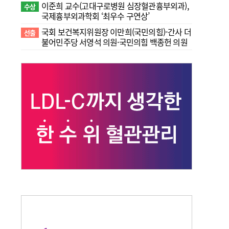
이준희 교수(고대구로병원 심장혈관흉부외과),
수상
국제흉부외과학회 ‘최우수 구연상’
국회 보건복지위원장 이만희(국민의힘)-간사 더
선출
불어민주당 서영석 의원·국민의힘 백종헌 의원