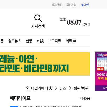
광고안내
회원가입
로그인
|
|
08.07
2026
금요일
기사검색
유통
월드뉴스
한방
e-談
보도자료
의료 AI
지침·기준·평가
약제급여 심사 결과
데일리메디 홈
뉴스
의원/병원
메디라이프
+ More