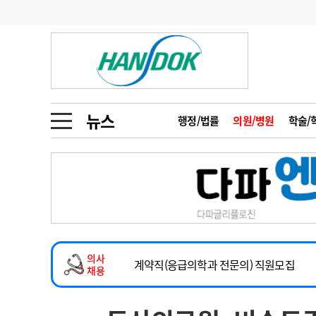
기부
모집
메디인포
인사
부음
오피니언
칼럼
건강정보
금주의 검색어
인물
초대석
피플
뉴스
행정/법률
의원/병원
학술/
1
의사인력 수급 추
동영상뉴스
2
성분명 처방
2026년 하반기 인턴 모집
포토뉴스
포토뉴스
3
AI의료
마취통증의학과 임기제 임상의사 채용
4
전공의 모집 결과
메디 Hospital
지역병원
중소병원
소아청소년과(소아응급전담) 계약직 의사
5
의사국시 합격률
의사
인포메이션
행정처분
판례
계약직(응급의학과 전문의) 직원모집
채용
하반기 전공의(레지던트1년차) 모집
학회·연수강좌
학회/연수강좌
행사