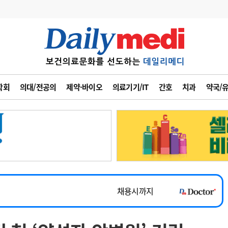
변경
사고
수첩
학회
의대/전공의
제약·바이오
의료기기/IT
간호
치과
약국/
계
6
관리급여 실시
7
지필공 지원책
~2026-08-31
8
수련환경 개선
채용시까지
9
의과대학 입시
 공개채용
채용시까지
10
약가인하
유권해석
정책/통계
공시
채용시까지
~2026-08-15