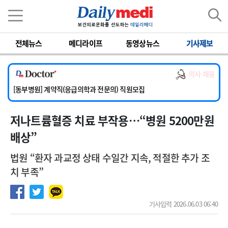
이름
비밀번호
전체뉴스
메디라이프
동영상뉴스
기사제보
[서울아산병원] 2026년 하반기 인턴 모집
[영남대학교의료원] 마취통증의학과 임기제 임상의사 채용
의사 채용
[충남대학교병원] 소아청소년과(소아응급전담) 계약직 의사 공개채용
[동부병원] 계약직(응급의학과 전문의) 직원모집
[이대목동병원] 하반기 전공의(레지던트1년차) 모집
저나트륨혈증 치료 부작용…“병원 5200만원
[서울아산병원] 2026년 하반기 인턴 모집
[영남대학교의료원] 마취통증의학과 임기제 임상의사 채용
배상”
법원 “환자 과교정 상태 수일간 지속, 적절한 추가 조
치 부족”
기사입력 2026.06.03 06:40