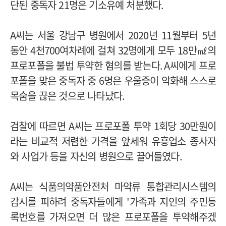
단된 중독자
21
명은 기소유예 처분했다
.
A
씨는 서울 강남구 병원에서
2020
년
11
월부터
5
년
동안
4
천
700
여차례에 걸쳐
32
명에게 모두
18
만㎖의
프로포폴을 불법 투약한 혐의를 받는다
. A
씨에게 프로
포폴을 맞은 중독자 중
6
명은 우울증이 악화해 스스로
목숨을 끊은 것으로 나타났다
.
검찰에 따르면
A
씨는 프로포폴 투약
1
회당
30
만원이
라는 비교적 저렴한 가격을 앞세워 유흥업소 종사자
와 사업가 등을 자신의 병원으로 끌어들였다
.
A
씨는 식품의약품안전처 마약류 통합관리시스템의
감시를 피하려 중독자들에게
'
가족과 지인의 주민등
록번호를 가져오면 더 많은 프로포폴을 투약해주겠