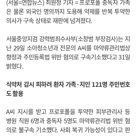
(
서울
=
연합뉴스
)
최원정 기자
=
프로포폴 중독자 가족
은 물론 외국인 명의까지 도용해 약제를 반복 투약한
의사가 구속 상태로 재판에 넘겨졌다
.
서울중앙지검 강력범죄수사부
(
소창범 부장검사
)
는 지
난
29
일 소아청소년과 전문의
A
씨를 마약류관리법상
향정과 주민등록법 위반 혐의로 구속기소했다고
31
일
밝혔다
.
식약처 감시 피하려 환자 가족
·
지인
121
명 주민번호
도 활용
A
씨 지시를 받고 프로포폴을 투약한 피부관리사 등
병원 직원
6
명과 중독자
5
명도 마약류관리법 위반 혐
의로 불구속 기소했다
.
사회 복귀 가능성이 있다고 판