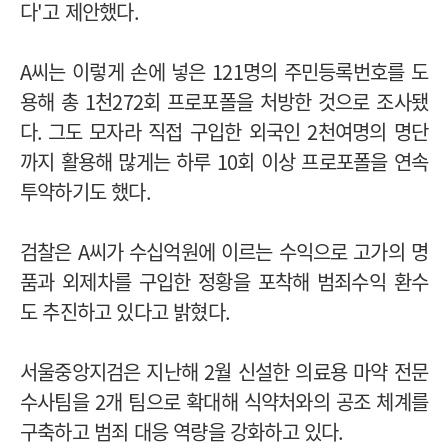
다
'
고 제안했다
.
A
씨는 이렇게 손에 넣은
121
명의 주민등록번호를 도
용해 총
1
천
272
회 프로포폴을 처방한 것으로 조사됐
다
.
그도 모자라 직접 구입한 외국인
2
천여명의 명단
까지 활용해 많게는 하루
10
회 이상 프로포폴을 연속
투약하기도 했다
.
검찰은
A
씨가 수십억원에 이르는 수익으로 고가의 명
품과 외제차를 구입한 정황을 포착해 범죄수익 환수
도 추진하고 있다고 밝혔다
.
서울중앙지검은 지난해
2
월 신설한 의료용 마약 전문
수사팀을
2
개 팀으로 확대해 식약처와의 공조 체계를
구축하고 범죄 대응 역량을 강화하고 있다
.