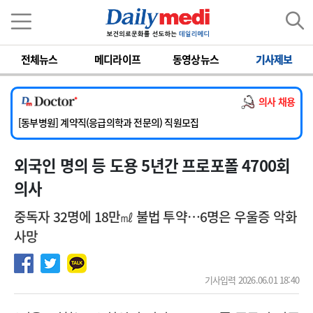
이름
비밀번호
전체뉴스
메디라이프
동영상뉴스
기사제보
[서울아산병원] 2026년 하반기 인턴 모집
[영남대학교의료원] 마취통증의학과 임기제 임상의사 채용
의사 채용
[충남대학교병원] 소아청소년과(소아응급전담) 계약직 의사 공개채용
[동부병원] 계약직(응급의학과 전문의) 직원모집
[이대목동병원] 하반기 전공의(레지던트1년차) 모집
외국인 명의 등 도용 5년간 프로포폴 4700회
[서울아산병원] 2026년 하반기 인턴 모집
[영남대학교의료원] 마취통증의학과 임기제 임상의사 채용
의사
중독자 32명에 18만㎖ 불법 투약…6명은 우울증 악화
사망
기사입력 2026.06.01 18:40