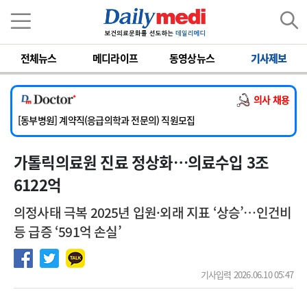
이름
비밀번호
전체뉴스
메디라이프
동영상뉴스
기사제보
[서울아산병원] 2026년 하반기 인턴 모집
[영남대학교의료원] 마취통증의학과 임기제 임상의사 채용
의사 채용
[충남대학교병원] 소아청소년과(소아응급전담) 계약직 의사 공개채용
[동부병원] 계약직(응급의학과 전문의) 직원모집
[이대목동병원] 하반기 전공의(레지던트1년차) 모집
가톨릭의료원 진료 정상화…의료수입 3조
[서울아산병원] 2026년 하반기 인턴 모집
[영남대학교의료원] 마취통증의학과 임기제 임상의사 채용
6122억
의정사태 극복 2025년 입원·외래 지표 ‘상승’…인건비
등 급증 ‘591억 손실’
기사입력 2026.06.10 05:47