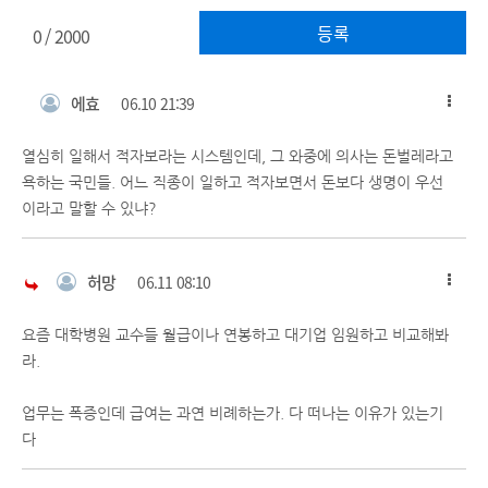
등록
0
/ 2000
에효
06.10 21:39
열심히 일해서 적자보라는 시스템인데, 그 와중에 의사는 돈벌레라고
욕하는 국민들. 어느 직종이 일하고 적자보면서 돈보다 생명이 우선
이라고 말할 수 있냐?
허망
06.11 08:10
요즘 대학병원 교수들 월급이나 연봉하고 대기업 임원하고 비교해봐
라.
업무는 폭증인데 급여는 과연 비례하는가. 다 떠나는 이유가 있는기
다