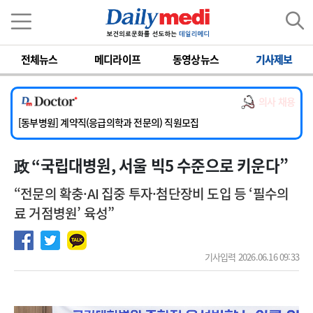
이름
비밀번호
전체뉴스
메디라이프
동영상뉴스
기사제보
[서울아산병원] 2026년 하반기 인턴 모집
[영남대학교의료원] 마취통증의학과 임기제 임상의사 채용
의사 채용
[충남대학교병원] 소아청소년과(소아응급전담) 계약직 의사 공개채용
[동부병원] 계약직(응급의학과 전문의) 직원모집
[이대목동병원] 하반기 전공의(레지던트1년차) 모집
政 “국립대병원, 서울 빅5 수준으로 키운다”
[서울아산병원] 2026년 하반기 인턴 모집
[영남대학교의료원] 마취통증의학과 임기제 임상의사 채용
“전문의 확충·AI 집중 투자·첨단장비 도입 등 ‘필수의
료 거점병원’ 육성”
기사입력 2026.06.16 09:33