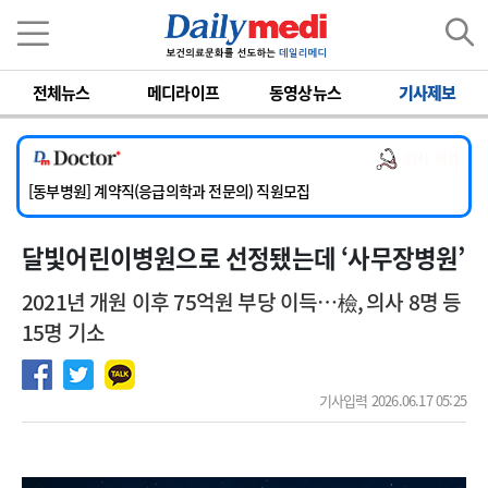
이름
비밀번호
[서울아산병원] 2026년 하반기 인턴 모집
전체뉴스
메디라이프
동영상뉴스
기사제보
[영남대학교의료원] 마취통증의학과 임기제 임상의사 채용
[충남대학교병원] 소아청소년과(소아응급전담) 계약직 의사 공개채용
의사 채용
[동부병원] 계약직(응급의학과 전문의) 직원모집
[이대목동병원] 하반기 전공의(레지던트1년차) 모집
[서울아산병원] 2026년 하반기 인턴 모집
달빛어린이병원으로 선정됐는데 ‘사무장병원’
[영남대학교의료원] 마취통증의학과 임기제 임상의사 채용
2021년 개원 이후 75억원 부당 이득…檢, 의사 8명 등
15명 기소
기사입력 2026.06.17 05:25