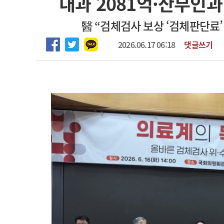
내과 2081억·산부인과 
2026년 하반기 인턴 모집
고객센터
회사소개
법적고지
醫 “검체검사 보상 ‘검체판단료’
마취통증의학과 임기제 임상의사 채용
2026.06.17 06:18
댓글쓰기