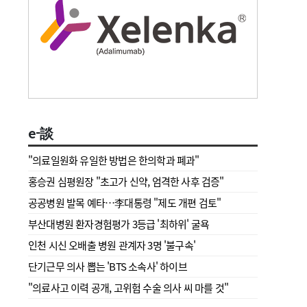
e-談
"의료일원화 유일한 방법은 한의학과 폐과"
홍승권 심평원장 " 초고가 신약, 엄격한 사후 검증"
공공병원 발목 예타…李대통령 "제도 개편 검토"
부산대병원 환자경험평가 3등급 '최하위' 굴욕
인천 시신 오배출 병원 관계자 3명 '불구속'
단기근무 의사 뽑는 'BTS 소속사' 하이브
"의료사고 이력 공개, 고위험 수술 의사 씨 마를 것"