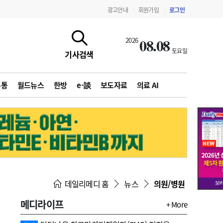
광고안내
회원가입
로그인
|
|
08.08
2026
토요일
기사검색
유통
월드뉴스
한방
e-談
보도자료
의료 AI
지침·기준·평가
약제급여 심사 결과
데일리메디 홈
뉴스
의원/병원
메디라이프
+ More