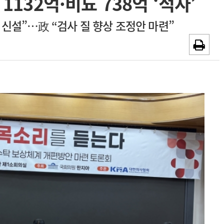
1132억·비뇨 738억 ‘적자’
~2026-08-31
광고안내
 신설”…政 “검사 질 향상 조정안 마련”
채용시까지