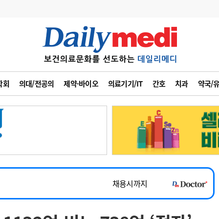
변경
사고
수첩
학회
의대/전공의
제약·바이오
의료기기/IT
간호
치과
약국/
계
6
관리급여 실시
7
지필공 지원책
~2026-08-31
8
수련환경 개선
채용시까지
9
의과대학 입시
 공개채용
채용시까지
10
약가인하
유권해석
정책/통계
공시
채용시까지
~2026-08-15