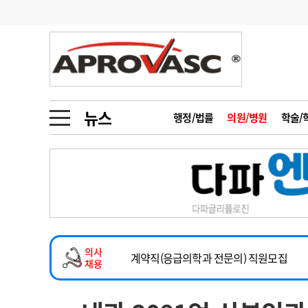
기부
모집
메디인포
인사
부음
오피니언
칼럼
건강정보
금주의 검색어
인물
초대석
피플
뉴스
행정/법률
의원/병원
학술/
1
의사인력 수급 추
동영상뉴스
2
성분명 처방
2026년 하반기 인턴 모집
포토뉴스
포토뉴스
3
AI의료
마취통증의학과 임기제 임상의사 채용
4
전공의 모집 결과
메디 Hospital
지역병원
중소병원
소아청소년과(소아응급전담) 계약직 의사
5
의사국시 합격률
의사
인포메이션
행정처분
판례
계약직(응급의학과 전문의) 직원모집
채용
하반기 전공의(레지던트1년차) 모집
학회·연수강좌
학회/연수강좌
행사