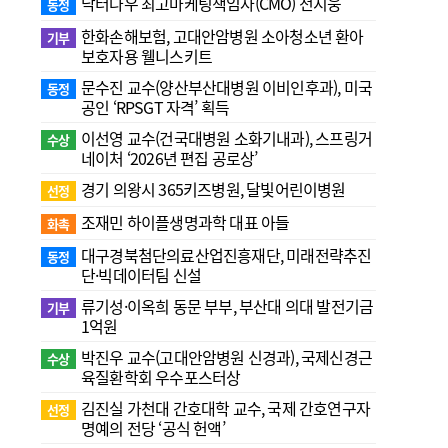
닥터나우 최고마케팅책임자(CMO) 전지웅
동정
한화손해보험, 고대안암병원 소아청소년 환아
기부
보호자용 웰니스키트
문수진 교수( 양산부산대병원 이비인후과), 미국
동정
공인 ‘RPSGT 자격’ 획득
이선영 교수(건국대병원 소화기내과), 스프링거
수상
네이처 ‘2026년 편집 공로상’
경기 의왕시 365키즈병원, 달빛어린이병원
선정
조재민 하이플생명과학 대표 아들
화촉
대구경북첨단의료산업진흥재단, 미래전략추진
동정
단·빅데이터팀 신설
류기성·이옥희 동문 부부, 부산대 의대 발전기금
기부
1억원
박진우 교수(고대안암병원 신경과), 국제신경근
수상
육질환학회 우수포스터상
김진실 가천대 간호대학 교수, 국제 간호연구자
선정
명예의 전당 ‘공식 헌액’