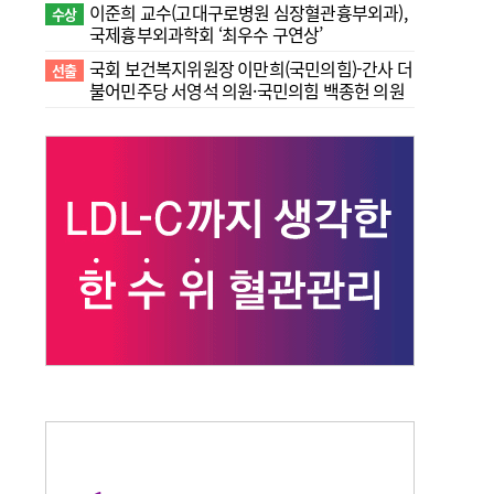
이준희 교수(고대구로병원 심장혈관흉부외과),
수상
국제흉부외과학회 ‘최우수 구연상’
국회 보건복지위원장 이만희(국민의힘)-간사 더
선출
불어민주당 서영석 의원·국민의힘 백종헌 의원