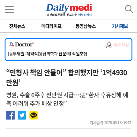
이름
비밀번호
전체뉴스
메디라이프
동영상뉴스
기사제보
[서울아산병원] 2026년 하반기 인턴 모집
[영남대학교의료원] 마취통증의학과 임기제 임상의사 채용
의사 채용
[충남대학교병원] 소아청소년과(소아응급전담) 계약직 의사 공개채용
[동부병원] 계약직(응급의학과 전문의) 직원모집
[이대목동병원] 하반기 전공의(레지던트1년차) 모집
“민형사 책임 안물어” 합의했지만 ‘1억4930
[서울아산병원] 2026년 하반기 인턴 모집
[영남대학교의료원] 마취통증의학과 임기제 임상의사 채용
만원’
병원, 수술 6주후 천만원 지급…法 “환자 후유장해 예
측 어려워 추가 배상 인정”
기사입력 2026.06.18 06:43