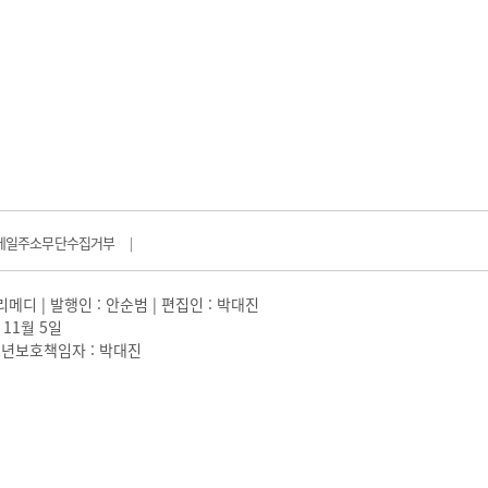
메일주소무단수집거부
|
일리메디 | 발행인 : 안순범 | 편집인 : 박대진
 11월 5일
 |청소년보호책임자 : 박대진