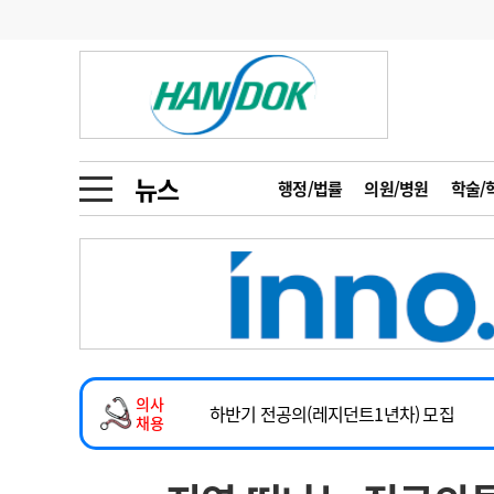
기부
모집
메디인포
인사
부음
오피니언
칼럼
건강정보
금주의 검색어
인물
초대석
피플
뉴스
행정/법률
의원/병원
학술/
1
의사인력 수급 추
동영상뉴스
2026년 하반기 인턴 모집
2
성분명 처방
마취통증의학과 임기제 임상의사 채용
포토뉴스
포토뉴스
3
AI의료
소아청소년과(소아응급전담) 계약직 의사
4
전공의 모집 결과
메디 Hospital
지역병원
중소병원
계약직(응급의학과 전문의) 직원모집
5
의사국시 합격률
의사
인포메이션
행정처분
판례
하반기 전공의(레지던트1년차) 모집
채용
2026년 하반기 인턴 모집
학회·연수강좌
학회/연수강좌
행사