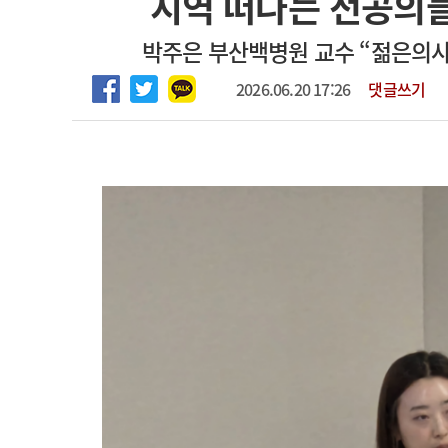
지역 떠나는 전공의
마취통증의학과 임기제 임상의사 채용
고객센터
회사소개
법적고지
박주은 부산백병원 교수 “젊은의사
2026.06.20 17:26
댓글쓰기