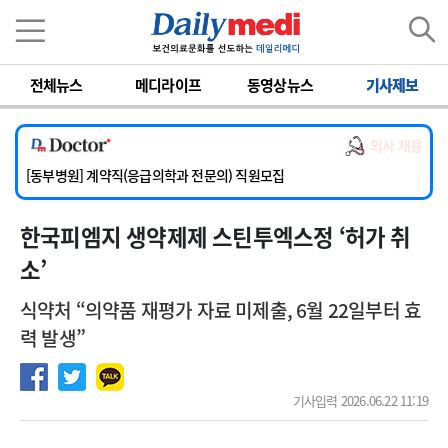
이름
비밀번호
전체뉴스
메디라이프
동영상뉴스
기사제보
[서울아산병원] 2026년 하반기 인턴 모집
[영남대학교의료원] 마취통증의학과 임기제 임상의사 채용
의사 채용
[충남대학교병원] 소아청소년과(소아응급전담) 계약직 의사 공개채용
[동부병원] 계약직(응급의학과 전문의) 직원모집
[이대목동병원] 하반기 전공의(레지던트1년차) 모집
한국피엠지 생약제제 스틴투엑스정 ‘허가 취
[서울아산병원] 2026년 하반기 인턴 모집
[영남대학교의료원] 마취통증의학과 임기제 임상의사 채용
소’
식약처 “의약품 재평가 자료 미제출, 6월 22일부터 효
력 발생”
기사입력 2026.06.22 11:19