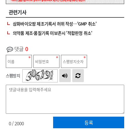
관련기사
삼화바이오팜 제조기록서 허위 작성…'GMP 취소'
의약품 제조·품질기록 미보존시 '적합판정 취소'
댓글
0
스팸방지
등록
0
/ 2000