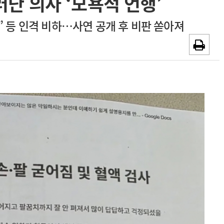
러난 의사 ‘모욕적 언행’
~2026-08-31
광고안내
” 등 인격 비하…사연 공개 후 비판 쏟아져
채용시까지