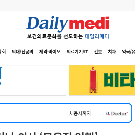
변경
사고
수첩
학회
의대/전공의
제약·바이오
의료기기/IT
간호
치과
약국/
계
6
관리급여 실시
7
지필공 지원책
~2026-08-31
8
수련환경 개선
채용시까지
9
의과대학 입시
 공개채용
채용시까지
10
약가인하
유권해석
정책/통계
공시
채용시까지
~2026-08-15