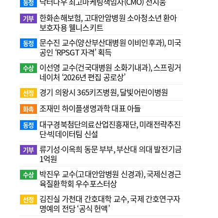
닥터나우 최고마케팅책임자(CMO) 전지웅
동정
한화손해보험, 고대안암병원 소아청소년 환아
기부
보호자용 웰니스키트
문수진 교수( 양산부산대병원 이비인후과), 미국
동정
공인 ‘RPSGT 자격’ 획득
이선영 교수(건국대병원 소화기내과), 스프링거
수상
네이처 ‘2026년 편집 공로상’
경기 의왕시 365키즈병원, 달빛어린이병원
선정
조재민 하이플생명과학 대표 아들
화촉
대구경북첨단의료산업진흥재단, 미래전략추진
동정
단·빅데이터팀 신설
류기성·이옥희 동문 부부, 부산대 의대 발전기금
기부
1억원
박진우 교수(고대안암병원 신경과), 국제신경근
수상
육질환학회 우수포스터상
김진실 가천대 간호대학 교수, 국제 간호연구자
선정
명예의 전당 ‘공식 헌액’