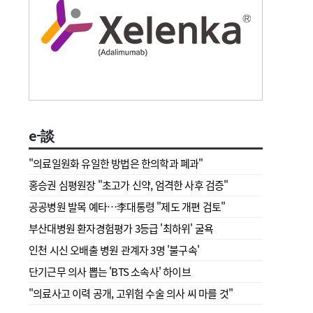
e-談
"의료일원화 유일한 방법은 한의학과 폐과"
홍승권 심평원장 " 초고가 신약, 엄격한 사후 검증"
공공병원 발목 예타…李대통령 "제도 개편 검토"
부산대병원 환자경험평가 3등급 '최하위' 굴욕
인천 시신 오배출 병원 관계자 3명 '불구속'
단기근무 의사 뽑는 'BTS 소속사' 하이브
"의료사고 이력 공개, 고위험 수술 의사 씨 마를 것"