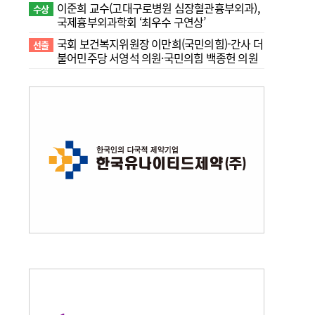
이준희 교수(고대구로병원 심장혈관흉부외과),
수상
국제흉부외과학회 ‘최우수 구연상’
국회 보건복지위원장 이만희(국민의힘)-간사 더
선출
불어민주당 서영석 의원·국민의힘 백종헌 의원