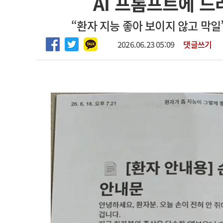
AI 프롬프트에 드
2026년 하반기 인턴 모집
고객센터
회사소개
법적고지
“환자 지능 좋아 보이지 않고 막일
마취통증의학과 임기제 임상의사 채용
2026.06.23 05:09
댓글쓰기