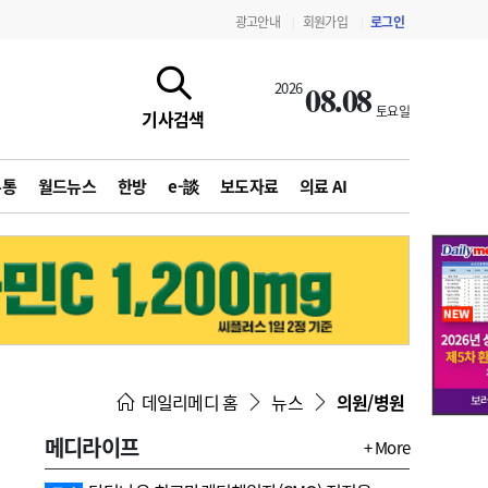
광고안내
회원가입
로그인
|
|
08.08
2026
토요일
기사검색
유통
월드뉴스
한방
e-談
보도자료
의료 AI
지침·기준·평가
약제급여 심사 결과
데일리메디 홈
뉴스
의원/병원
메디라이프
+ More