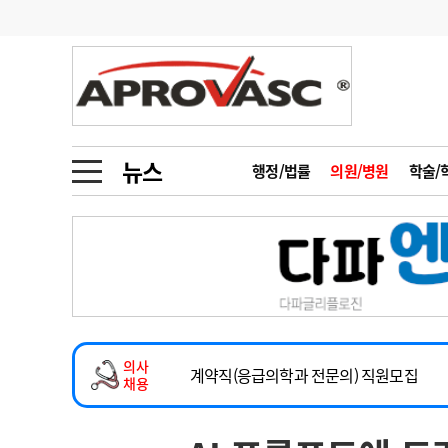
기부
모집
메디인포
인사
부음
오피니언
칼럼
건강정보
금주의 검색어
인물
초대석
피플
뉴스
행정/법률
의원/병원
학술/
1
의사인력 수급 추
동영상뉴스
2
성분명 처방
2026년 하반기 인턴 모집
포토뉴스
포토뉴스
3
AI의료
마취통증의학과 임기제 임상의사 채용
4
전공의 모집 결과
메디 Hospital
지역병원
중소병원
소아청소년과(소아응급전담) 계약직 의사
5
의사국시 합격률
의사
인포메이션
행정처분
판례
계약직(응급의학과 전문의) 직원모집
채용
하반기 전공의(레지던트1년차) 모집
학회·연수강좌
학회/연수강좌
행사