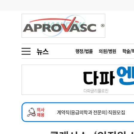
기부
모집
메디인포
인사
부음
오피니언
칼럼
건강정보
금주의 검색어
인물
초대석
피플
뉴스
행정/법률
의원/병원
학술/
1
의사인력 수급 추
동영상뉴스
2
성분명 처방
2026년 하반기 인턴 모집
포토뉴스
포토뉴스
3
AI의료
마취통증의학과 임기제 임상의사 채용
4
전공의 모집 결과
메디 Hospital
지역병원
중소병원
소아청소년과(소아응급전담) 계약직 의사
5
의사국시 합격률
의사
인포메이션
행정처분
판례
계약직(응급의학과 전문의) 직원모집
채용
하반기 전공의(레지던트1년차) 모집
학회·연수강좌
학회/연수강좌
행사