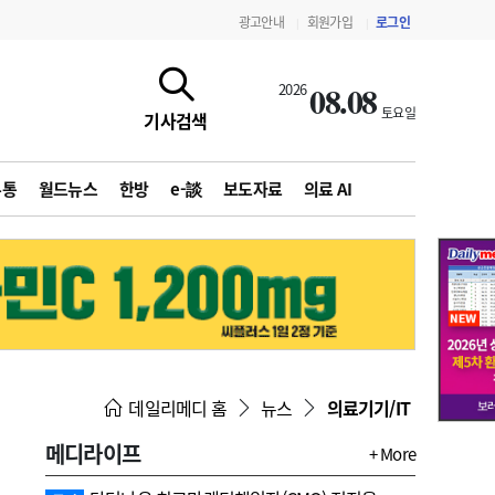
광고안내
회원가입
로그인
|
|
08.08
2026
토요일
기사검색
유통
월드뉴스
한방
e-談
보도자료
의료 AI
지침·기준·평가
약제급여 심사 결과
데일리메디 홈
뉴스
의료기기/IT
메디라이프
+ More