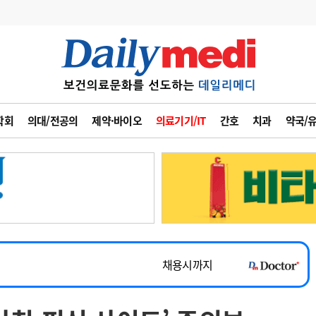
변경
사고
수첩
학회
의대/전공의
제약·바이오
의료기기/IT
간호
치과
약국/
계
6
관리급여 실시
7
지필공 지원책
~2026-08-31
8
수련환경 개선
채용시까지
9
의과대학 입시
 공개채용
채용시까지
10
약가인하
유권해석
정책/통계
공시
채용시까지
~2026-08-15