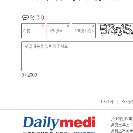
댓글
0
0
/ 2000
회사소개
오시는
|
(주)데일리메디
발행소주소 : 
발행소전화번호 