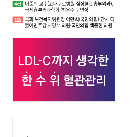
이준희 교수(고대구로병원 심장혈관흉부외과),
수상
국제흉부외과학회 ‘최우수 구연상’
국회 보건복지위원장 이만희(국민의힘)-간사 더
선출
불어민주당 서영석 의원·국민의힘 백종헌 의원