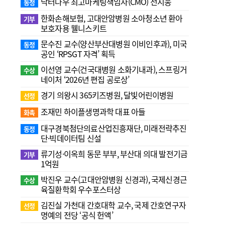
닥터나우 최고마케팅책임자(CMO) 전지웅
동정
한화손해보험, 고대안암병원 소아청소년 환아
기부
보호자용 웰니스키트
문수진 교수( 양산부산대병원 이비인후과), 미국
동정
공인 ‘RPSGT 자격’ 획득
이선영 교수(건국대병원 소화기내과), 스프링거
수상
네이처 ‘2026년 편집 공로상’
경기 의왕시 365키즈병원, 달빛어린이병원
선정
조재민 하이플생명과학 대표 아들
화촉
대구경북첨단의료산업진흥재단, 미래전략추진
동정
단·빅데이터팀 신설
류기성·이옥희 동문 부부, 부산대 의대 발전기금
기부
1억원
박진우 교수(고대안암병원 신경과), 국제신경근
수상
육질환학회 우수포스터상
김진실 가천대 간호대학 교수, 국제 간호연구자
선정
명예의 전당 ‘공식 헌액’