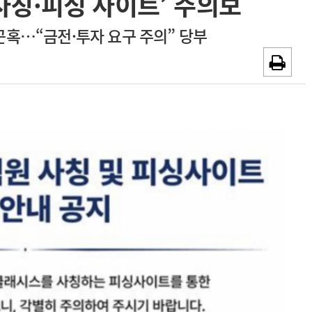
사칭·피싱 사이트’ 주의보
~2026-08-31
광고안내
곤혹…“금전·투자 요구 주의” 당부
채용시까지