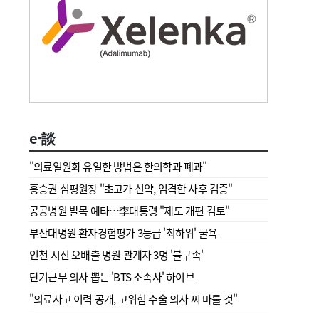
e-談
"의료일원화 유일한 방법은 한의학과 폐과"
홍승권 심평원장 " 초고가 신약, 엄격한 사후 검증"
공공병원 발목 예타…李대통령 "제도 개편 검토"
부산대병원 환자경험평가 3등급 '최하위' 굴욕
인천 시신 오배출 병원 관계자 3명 '불구속'
단기근무 의사 뽑는 'BTS 소속사' 하이브
"의료사고 이력 공개, 고위험 수술 의사 씨 마를 것"