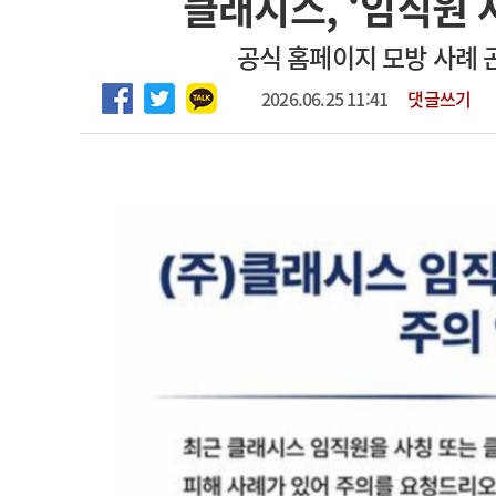
클래시스, ‘임직원 
2026년 하반기 인턴 모집
고객센터
회사소개
법적고지
공식 홈페이지 모방 사례 
마취통증의학과 임기제 임상의사 채용
2026.06.25 11:41
댓글쓰기