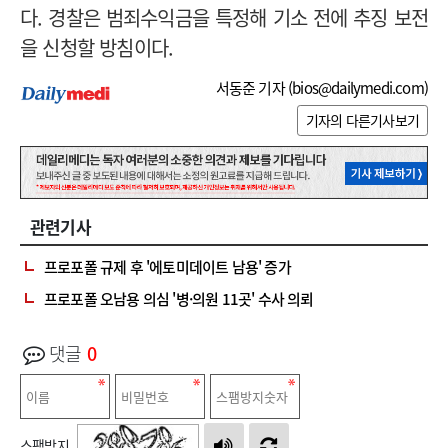
다. 경찰은 범죄수익금을 특정해 기소 전에 추징 보전
을 신청할 방침이다.
서동준 기자 (
bios@dailymedi.com
)
기자의 다른기사보기
관련기사
프로포폴 규제 후 '에토미데이트 남용' 증가
프로포폴 오남용 의심 '병·의원 11곳' 수사 의뢰
댓글
0
스팸방지