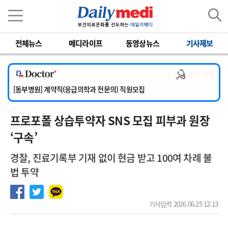
이름
비밀번호
전체뉴스
메디라이프
동영상뉴스
기사제보
[서울아산병원] 2026년 하반기 인턴 모집
[영남대학교의료원] 마취통증의학과 임기제 임상의사 채용
의사 채용
[충남대학교병원] 소아청소년과(소아응급전담) 계약직 의사 공개채용
[동부병원] 계약직(응급의학과 전문의) 직원모집
[이대목동병원] 하반기 전공의(레지던트1년차) 모집
프로포폴 상습투약자 SNS 모집 피부과 원장
[서울아산병원] 2026년 하반기 인턴 모집
[영남대학교의료원] 마취통증의학과 임기제 임상의사 채용
‘구속’
경찰, 진료기록부 기재 없이 현금 받고 100여 차례 불
법 투약
기사입력 2026.06.25 12:13