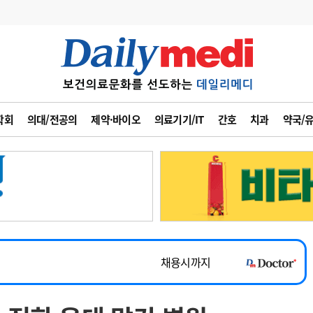
변경
사고
수첩
학회
의대/전공의
제약·바이오
의료기기/IT
간호
치과
약국/
계
6
관리급여 실시
7
지필공 지원책
~2026-08-31
8
수련환경 개선
채용시까지
9
의과대학 입시
 공개채용
채용시까지
10
약가인하
유권해석
정책/통계
공시
채용시까지
~2026-08-15