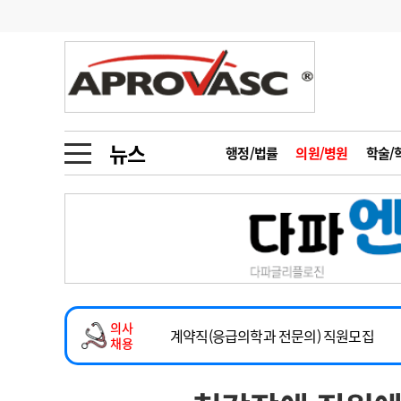
기부
모집
메디인포
인사
부음
오피니언
칼럼
건강정보
금주의 검색어
인물
초대석
피플
뉴스
행정/법률
의원/병원
학술/
1
의사인력 수급 추
동영상뉴스
2
성분명 처방
2026년 하반기 인턴 모집
포토뉴스
포토뉴스
3
AI의료
마취통증의학과 임기제 임상의사 채용
4
전공의 모집 결과
메디 Hospital
지역병원
중소병원
소아청소년과(소아응급전담) 계약직 의사
5
의사국시 합격률
의사
인포메이션
행정처분
판례
계약직(응급의학과 전문의) 직원모집
채용
하반기 전공의(레지던트1년차) 모집
학회·연수강좌
학회/연수강좌
행사