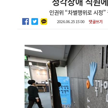
청각장애 직원에
2026년 하반기 인턴 모집
고객센터
회사소개
법적고지
인권위 “차별행위로 시정” 
마취통증의학과 임기제 임상의사 채용
2026.06.25 15:00
댓글쓰기