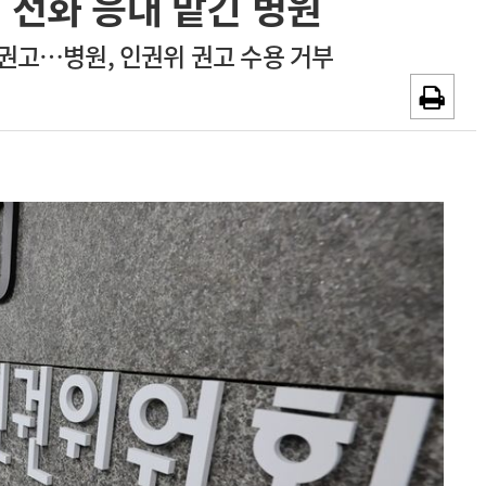
 전화 응대 맡긴 병원
~2026-08-31
광고안내
권고…병원, 인권위 권고 수용 거부
채용시까지