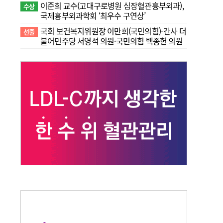
이준희 교수(고대구로병원 심장혈관흉부외과),
수상
국제흉부외과학회 ‘최우수 구연상’
국회 보건복지위원장 이만희(국민의힘)-간사 더
선출
불어민주당 서영석 의원·국민의힘 백종헌 의원