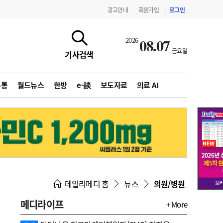
광고안내
회원가입
로그인
|
|
08.07
2026
금요일
기사검색
유통
월드뉴스
한방
e-談
보도자료
의료 AI
지침·기준·평가
약제급여 심사 결과
데일리메디 홈
뉴스
의원/병원
메디라이프
+ More