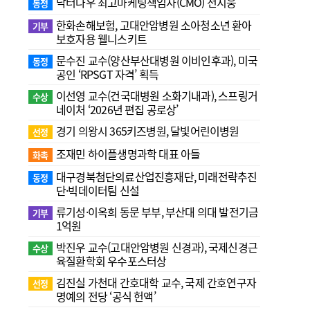
닥터나우 최고마케팅책임자(CMO) 전지웅
동정
한화손해보험, 고대안암병원 소아청소년 환아
기부
보호자용 웰니스키트
문수진 교수( 양산부산대병원 이비인후과), 미국
동정
공인 ‘RPSGT 자격’ 획득
이선영 교수(건국대병원 소화기내과), 스프링거
수상
네이처 ‘2026년 편집 공로상’
경기 의왕시 365키즈병원, 달빛어린이병원
선정
조재민 하이플생명과학 대표 아들
화촉
대구경북첨단의료산업진흥재단, 미래전략추진
동정
단·빅데이터팀 신설
류기성·이옥희 동문 부부, 부산대 의대 발전기금
기부
1억원
박진우 교수(고대안암병원 신경과), 국제신경근
수상
육질환학회 우수포스터상
김진실 가천대 간호대학 교수, 국제 간호연구자
선정
명예의 전당 ‘공식 헌액’