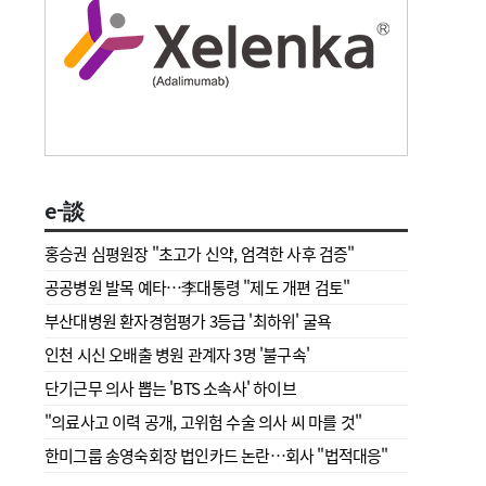
e-談
홍승권 심평원장 " 초고가 신약, 엄격한 사후 검증"
공공병원 발목 예타…李대통령 "제도 개편 검토"
부산대병원 환자경험평가 3등급 '최하위' 굴욕
인천 시신 오배출 병원 관계자 3명 '불구속'
단기근무 의사 뽑는 'BTS 소속사' 하이브
"의료사고 이력 공개, 고위험 수술 의사 씨 마를 것"
한미그룹 송영숙회장 법인카드 논란…회사 "법적대응"