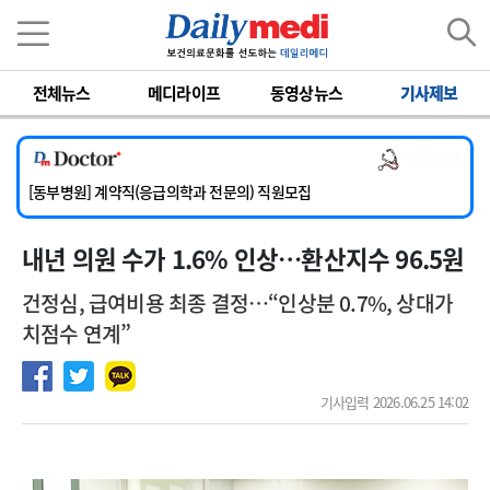
이름
비밀번호
전체뉴스
메디라이프
동영상뉴스
기사제보
[서울아산병원] 2026년 하반기 인턴 모집
[영남대학교의료원] 마취통증의학과 임기제 임상의사 채용
의사 채용
[충남대학교병원] 소아청소년과(소아응급전담) 계약직 의사 공개채용
[동부병원] 계약직(응급의학과 전문의) 직원모집
[이대목동병원] 하반기 전공의(레지던트1년차) 모집
내년 의원 수가 1.6% 인상…환산지수 96.5원
[서울아산병원] 2026년 하반기 인턴 모집
[영남대학교의료원] 마취통증의학과 임기제 임상의사 채용
건정심, 급여비용 최종 결정…“인상분 0.7%, 상대가
치점수 연계”
기사입력 2026.06.25 14:02