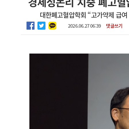
경제성논리 치중 폐고혈
마취통증의학과 임기제 임상의사 채용
고객센터
회사소개
법적고지
대한폐고혈압학회 “고가약제 급여 적
2026.06.27 06:39
댓글쓰기