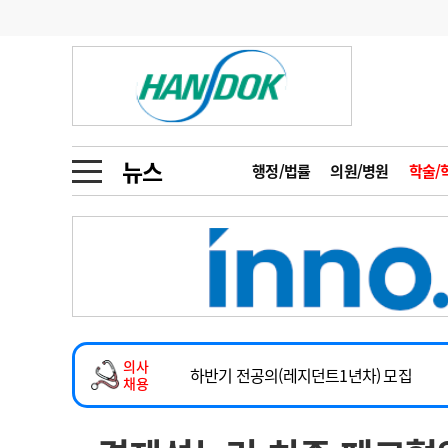
기부
모집
메디인포
인사
부음
오피니언
칼럼
건강정보
금주의 검색어
인물
초대석
피플
뉴스
행정/법률
의원/병원
학술/
1
의사인력 수급 추
2026년 하반기 인턴 모집
동영상뉴스
2
성분명 처방
마취통증의학과 임기제 임상의사 채용
포토뉴스
포토뉴스
3
AI의료
소아청소년과(소아응급전담) 계약직 의사
4
전공의 모집 결과
메디 Hospital
지역병원
중소병원
계약직(응급의학과 전문의) 직원모집
5
의사국시 합격률
의사
인포메이션
행정처분
판례
하반기 전공의(레지던트1년차) 모집
채용
2026년 하반기 인턴 모집
학회·연수강좌
학회/연수강좌
행사