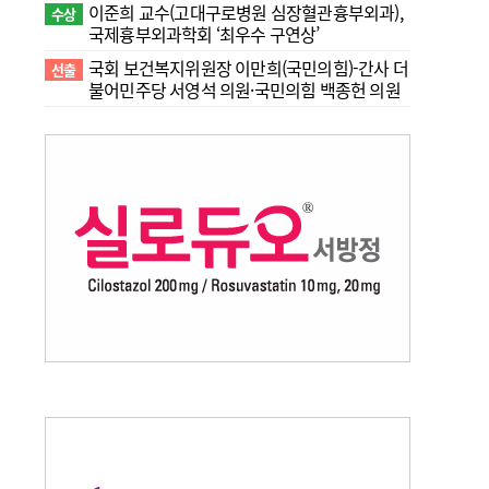
이준희 교수(고대구로병원 심장혈관흉부외과),
수상
국제흉부외과학회 ‘최우수 구연상’
국회 보건복지위원장 이만희(국민의힘)-간사 더
선출
불어민주당 서영석 의원·국민의힘 백종헌 의원