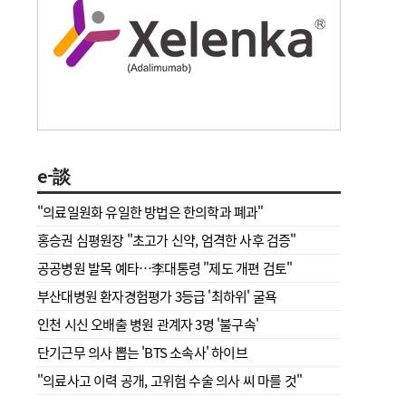
e-談
"의료일원화 유일한 방법은 한의학과 폐과"
홍승권 심평원장 " 초고가 신약, 엄격한 사후 검증"
공공병원 발목 예타…李대통령 "제도 개편 검토"
부산대병원 환자경험평가 3등급 '최하위' 굴욕
인천 시신 오배출 병원 관계자 3명 '불구속'
단기근무 의사 뽑는 'BTS 소속사' 하이브
"의료사고 이력 공개, 고위험 수술 의사 씨 마를 것"