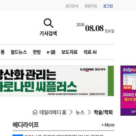
광고안내
회원가입
로그인
|
|
08.08
2026
토요일
기사검색
유통
월드뉴스
한방
e-談
보도자료
의료 AI
지침·기준·평가
약제급여 심사 결과
데일리메디 홈
뉴스
학술/학회
메디라이프
+ More