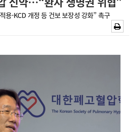
압 신약…“환자 생명권 위협”
채용시까지
광고안내
용·KCD 개정 등 건보 보장성 강화” 촉구