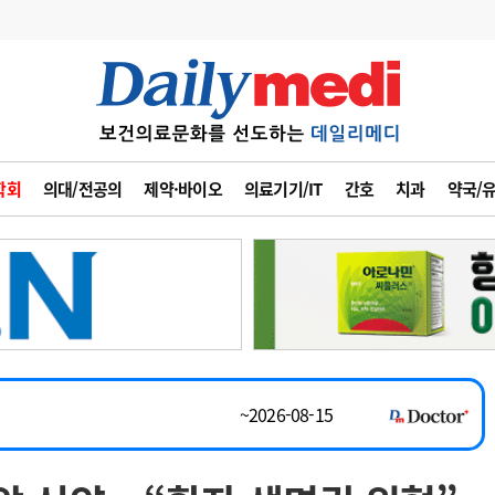
변경
사고
수첩
학회
의대/전공의
제약·바이오
의료기기/IT
간호
치과
약국/
계
6
관리급여 실시
~2026-08-31
7
지필공 지원책
채용시까지
8
수련환경 개선
 공개채용
채용시까지
9
의과대학 입시
채용시까지
10
약가인하
유권해석
정책/통계
공시
~2026-08-15
~2026-08-31