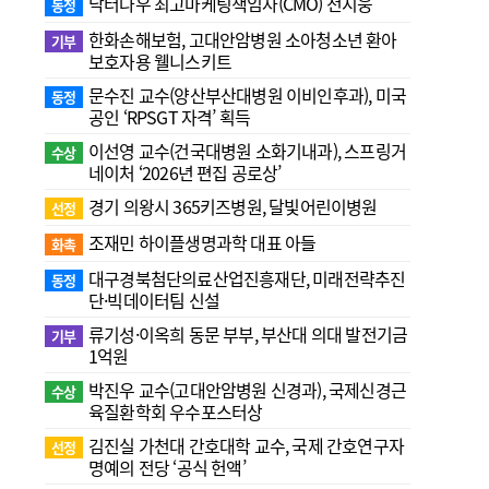
닥터나우 최고마케팅책임자(CMO) 전지웅
동정
한화손해보험, 고대안암병원 소아청소년 환아
기부
보호자용 웰니스키트
문수진 교수( 양산부산대병원 이비인후과), 미국
동정
공인 ‘RPSGT 자격’ 획득
이선영 교수(건국대병원 소화기내과), 스프링거
수상
네이처 ‘2026년 편집 공로상’
경기 의왕시 365키즈병원, 달빛어린이병원
선정
조재민 하이플생명과학 대표 아들
화촉
대구경북첨단의료산업진흥재단, 미래전략추진
동정
단·빅데이터팀 신설
류기성·이옥희 동문 부부, 부산대 의대 발전기금
기부
1억원
박진우 교수(고대안암병원 신경과), 국제신경근
수상
육질환학회 우수포스터상
김진실 가천대 간호대학 교수, 국제 간호연구자
선정
명예의 전당 ‘공식 헌액’