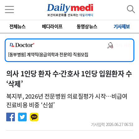
이름
비밀번호
전체뉴스
메디라이프
동영상뉴스
기사제보
[서울아산병원] 2026년 하반기 인턴 모집
[영남대학교의료원] 마취통증의학과 임기제 임상의사 채용
의사 채용
[충남대학교병원] 소아청소년과(소아응급전담) 계약직 의사 공개채용
[동부병원] 계약직(응급의학과 전문의) 직원모집
[이대목동병원] 하반기 전공의(레지던트1년차) 모집
의사 1인당 환자 수·간호사 1인당 입원환자 수
[서울아산병원] 2026년 하반기 인턴 모집
[영남대학교의료원] 마취통증의학과 임기제 임상의사 채용
‘삭제’
복지부, 2026년 전문병원 의료질평가 시작…비급여
진료비용 비중 ‘신설’
기사입력 2026.06.27 06:53