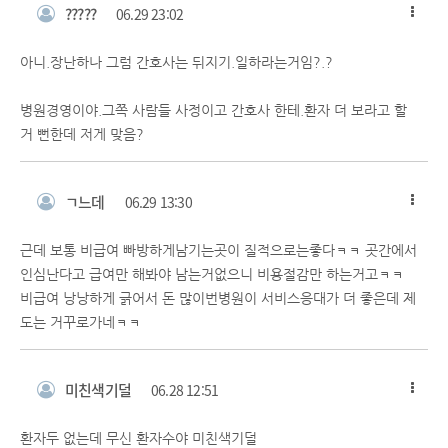
?????
06.29 23:02
아니.장난하나 그럼 간호사는 뒤지기.일하라는거임?.?
병원경영이야.그쪽 사람들 사정이고 간호사 한테.환자 더 보라고 할
거 뻔한데 저게 맞음?
ㄱ느데
06.29 13:30
근데 보통 비급여 빠방하게남기는곳이 질적으로는좋다ㅋㅋ 곳간에서
인심난다고 급여만 해봐야 남는거없으니 비용절감만 하는거고ㅋㅋ
비급여 낭낭하게 긁어서 돈 많이번병원이 서비스응대가 더 좋은데 제
도는 거꾸로가네ㅋㅋ
미친색기덜
06.28 12:51
환자두 없는데 무신 환자수야 미친색기덜