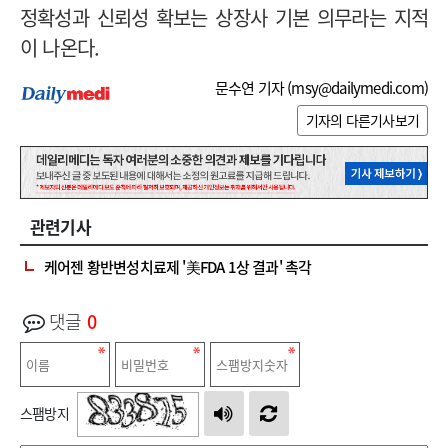
정확성과 신뢰성 확보는 상장사 기본 의무라는 지적
이 나온다.
문수연 기자 (
msy@dailymedi.com
)
기자의 다른기사보기
관련기사
케어젠 황반변성치료제 '美FDA 1상 결과' 촉각
댓글
0
스팸방지