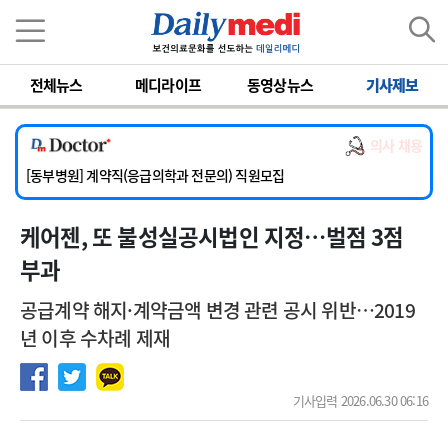
이름
비밀번호
전체뉴스
메디라이프
동영상뉴스
기사제보
[서울아산병원] 2026년 하반기 인턴 모집
[영남대학교의료원] 마취통증의학과 임기제 임상의사 채용
의사 채용
[충남대학교병원] 소아청소년과(소아응급전담) 계약직 의사 공개채용
[동부병원] 계약직(응급의학과 전문의) 직원모집
[이대목동병원] 하반기 전공의(레지던트1년차) 모집
케어젠, 또 불성실공시법인 지정…벌점 3점
[서울아산병원] 2026년 하반기 인턴 모집
[영남대학교의료원] 마취통증의학과 임기제 임상의사 채용
부과
공급계약 해지·계약금액 변경 관련 공시 위반…2019
년 이후 수차례 제재
기사입력 2026.06.30 06:16