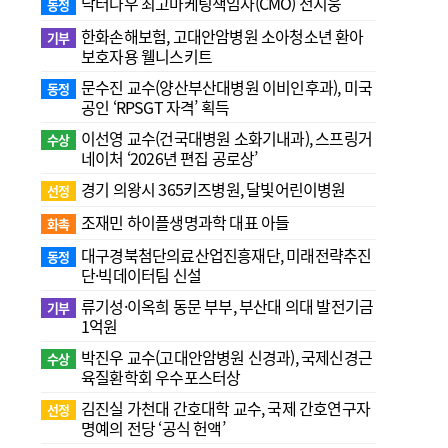
닥터나우 최고마케팅책임자(CMO) 전지웅
동정
한화손해보험, 고대안암병원 소아청소년 환아
기부
보호자용 웰니스키트
문수진 교수( 양산부산대병원 이비인후과), 미국
동정
공인 ‘RPSGT 자격’ 획득
이선영 교수(건국대병원 소화기내과), 스프링거
수상
네이처 ‘2026년 편집 공로상’
경기 의왕시 365키즈병원, 달빛어린이병원
선정
조재민 하이플생명과학 대표 아들
화촉
대구경북첨단의료산업진흥재단, 미래전략추진
동정
단·빅데이터팀 신설
류기성·이옥희 동문 부부, 부산대 의대 발전기금
기부
1억원
박진우 교수(고대안암병원 신경과), 국제신경근
수상
육질환학회 우수포스터상
김진실 가천대 간호대학 교수, 국제 간호연구자
선정
명예의 전당 ‘공식 헌액’