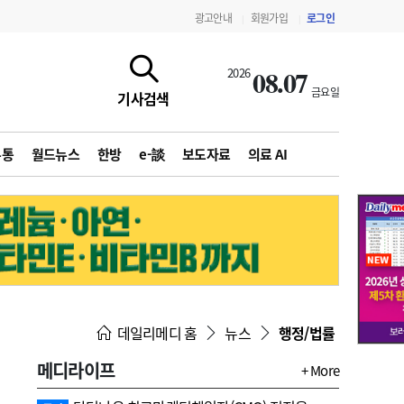
광고안내
회원가입
로그인
|
|
08.07
2026
금요일
기사검색
유통
월드뉴스
한방
e-談
보도자료
의료 AI
지침·기준·평가
약제급여 심사 결과
데일리메디 홈
뉴스
행정/법률
메디라이프
+ More