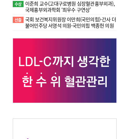
이준희 교수(고대구로병원 심장혈관흉부외과),
수상
국제흉부외과학회 ‘최우수 구연상’
국회 보건복지위원장 이만희(국민의힘)-간사 더
선출
불어민주당 서영석 의원·국민의힘 백종헌 의원