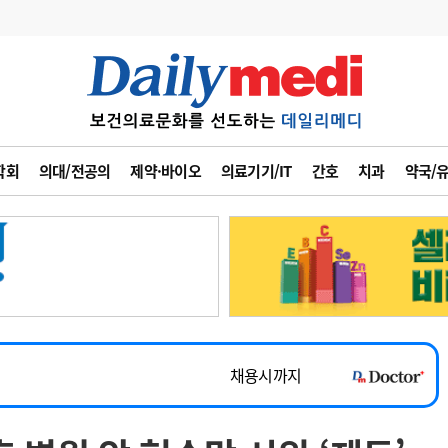
변경
사고
수첩
학회
의대/전공의
제약·바이오
의료기기/IT
간호
치과
약국/
계
6
관리급여 실시
7
지필공 지원책
~2026-08-31
8
수련환경 개선
채용시까지
9
의과대학 입시
 공개채용
채용시까지
10
약가인하
유권해석
정책/통계
공시
채용시까지
~2026-08-15