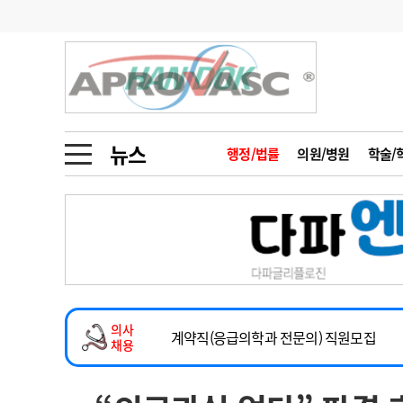
기부
모집
메디인포
인사
부음
오피니언
칼럼
건강정보
금주의 검색어
인물
초대석
피플
뉴스
행정/법률
의원/병원
학술/
1
의사인력 수급 추
동영상뉴스
2
성분명 처방
2026년 하반기 인턴 모집
포토뉴스
포토뉴스
3
AI의료
마취통증의학과 임기제 임상의사 채용
4
전공의 모집 결과
메디 Hospital
지역병원
중소병원
소아청소년과(소아응급전담) 계약직 의사
5
의사국시 합격률
의사
인포메이션
행정처분
판례
계약직(응급의학과 전문의) 직원모집
채용
하반기 전공의(레지던트1년차) 모집
학회·연수강좌
학회/연수강좌
행사