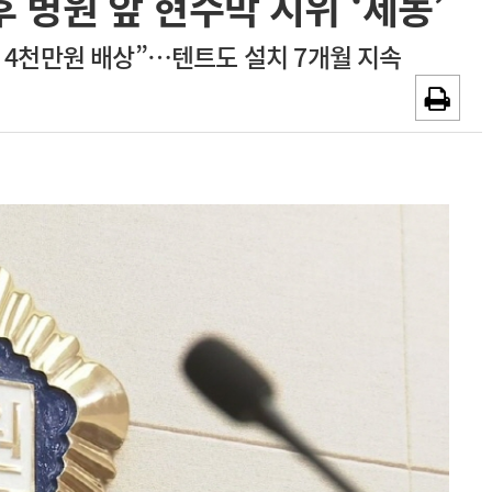
 병원 앞 현수막 시위 ‘제동’
~2026-08-31
광고안내
 4천만원 배상”…텐트도 설치 7개월 지속
채용시까지