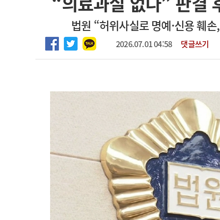
“의료과실 없다” 판결 후
2026년 하반기 인턴 모집
고객센터
회사소개
법적고지
법원 “허위사실로 명예·신용 훼손,
마취통증의학과 임기제 임상의사 채용
2026.07.01 04:58
댓글쓰기