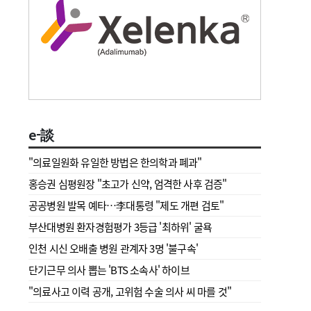
e-談
"의료일원화 유일한 방법은 한의학과 폐과"
홍승권 심평원장 " 초고가 신약, 엄격한 사후 검증"
공공병원 발목 예타…李대통령 "제도 개편 검토"
부산대병원 환자경험평가 3등급 '최하위' 굴욕
인천 시신 오배출 병원 관계자 3명 '불구속'
단기근무 의사 뽑는 'BTS 소속사' 하이브
"의료사고 이력 공개, 고위험 수술 의사 씨 마를 것"