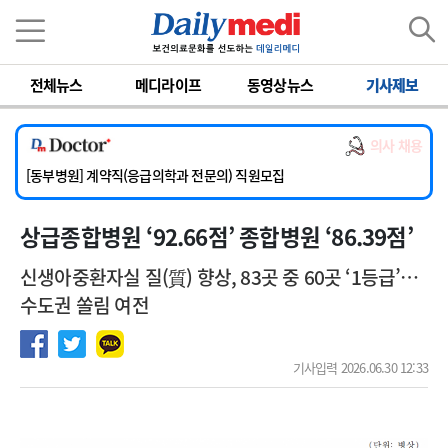
이름
비밀번호
전체뉴스
메디라이프
동영상뉴스
기사제보
[서울아산병원] 2026년 하반기 인턴 모집
[영남대학교의료원] 마취통증의학과 임기제 임상의사 채용
의사 채용
[충남대학교병원] 소아청소년과(소아응급전담) 계약직 의사 공개채용
[동부병원] 계약직(응급의학과 전문의) 직원모집
[이대목동병원] 하반기 전공의(레지던트1년차) 모집
상급종합병원 ‘92.66점’ 종합병원 ‘86.39점’
[서울아산병원] 2026년 하반기 인턴 모집
[영남대학교의료원] 마취통증의학과 임기제 임상의사 채용
신생아중환자실 질(質) 향상, 83곳 중 60곳 ‘1등급’…
수도권 쏠림 여전
기사입력 2026.06.30 12:33