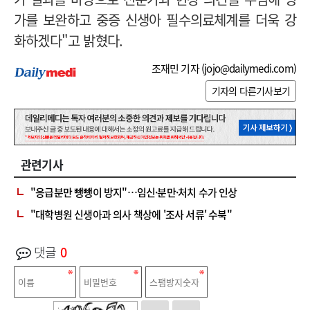
가를 보완하고 중증 신생아 필수의료체계를 더욱 강
화하겠다"고 밝혔다.
조재민 기자 (
jojo@dailymedi.com
)
기자의 다른기사보기
관련기사
"응급분만 뺑뺑이 방지"…임신·분만·처치 수가 인상
"대학병원 신생아과 의사 책상에 '조사 서류' 수북"
댓글
0