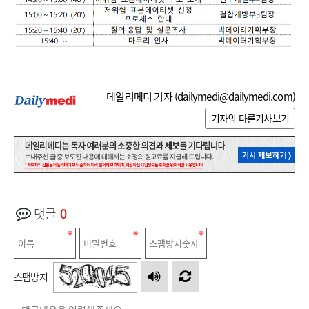
데일리메디 기자 (
dailymedi@dailymedi.com
)
기자의 다른기사보기
댓글
0
스팸방지