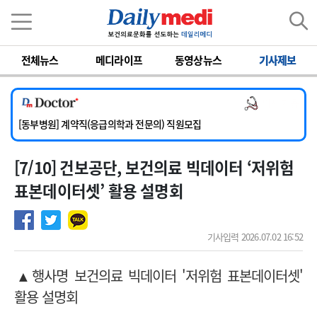
이름
비밀번호
전체뉴스
메디라이프
동영상뉴스
기사제보
[서울아산병원] 2026년 하반기 인턴 모집
[영남대학교의료원] 마취통증의학과 임기제 임상의사 채용
의사 채용
[충남대학교병원] 소아청소년과(소아응급전담) 계약직 의사 공개채용
[동부병원] 계약직(응급의학과 전문의) 직원모집
[이대목동병원] 하반기 전공의(레지던트1년차) 모집
[7/10] 건보공단, 보건의료 빅데이터 ‘저위험
[서울아산병원] 2026년 하반기 인턴 모집
[영남대학교의료원] 마취통증의학과 임기제 임상의사 채용
표본데이터셋’ 활용 설명회
기사입력 2026.07.02 16:52
▲행사명
보건의료 빅데이터 '저위험 표본데이터셋'
활용 설명회