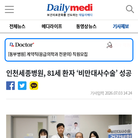
이름
비밀번호
전체뉴스
메디라이프
동영상뉴스
기사제보
[서울아산병원] 2026년 하반기 인턴 모집
[영남대학교의료원] 마취통증의학과 임기제 임상의사 채용
의사 채용
[충남대학교병원] 소아청소년과(소아응급전담) 계약직 의사 공개채용
[동부병원] 계약직(응급의학과 전문의) 직원모집
[이대목동병원] 하반기 전공의(레지던트1년차) 모집
인천세종병원, 81세 환자 ‘비만대사수술’ 성공
[서울아산병원] 2026년 하반기 인턴 모집
[영남대학교의료원] 마취통증의학과 임기제 임상의사 채용
기사입력 2026.07.03 14:24