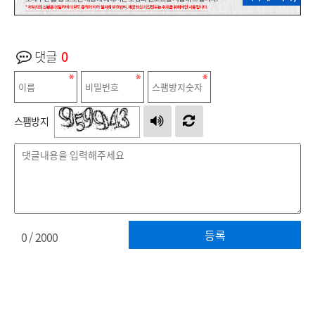
댓글
0
스팸방지
등록
0
/ 2000