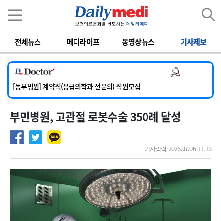
이름
비밀번호
전체뉴스
메디라이프
동영상뉴스
기사제보
[서울아산병원] 2026년 하반기 인턴 모집
[영남대학교의료원] 마취통증의학과 임기제 임상의사 채용
의사 채용
[충남대학교병원] 소아청소년과(소아응급전담) 계약직 의사 공개채용
[동부병원] 계약직(응급의학과 전문의) 직원모집
[이대목동병원] 하반기 전공의(레지던트1년차) 모집
부민병원, 고관절 로봇수술 350례 달성
[서울아산병원] 2026년 하반기 인턴 모집
[영남대학교의료원] 마취통증의학과 임기제 임상의사 채용
기사입력 2026.07.06 11:15