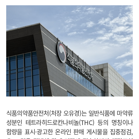
식품의약품안전처(처장 오유경)는 일반식품에 마약류
성분인 테트라히드로칸나비놀(THC) 등의 명칭이나
함량을 표시·광고한 온라인 판매 게시물을 집중점검,