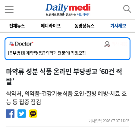
이름
비밀번호
전체뉴스
메디라이프
동영상뉴스
기사제보
[서울아산병원] 2026년 하반기 인턴 모집
[영남대학교의료원] 마취통증의학과 임기제 임상의사 채용
의사 채용
[충남대학교병원] 소아청소년과(소아응급전담) 계약직 의사 공개채용
[동부병원] 계약직(응급의학과 전문의) 직원모집
[이대목동병원] 하반기 전공의(레지던트1년차) 모집
마약류 성분 식품 온라인 부당광고 ‘60건 적
[서울아산병원] 2026년 하반기 인턴 모집
[영남대학교의료원] 마취통증의학과 임기제 임상의사 채용
발’
식약처, 의약품·건강기능식품 오인-질병 예방·치료 효
능 등 집중 점검
기사입력 2026.07.07 11:03