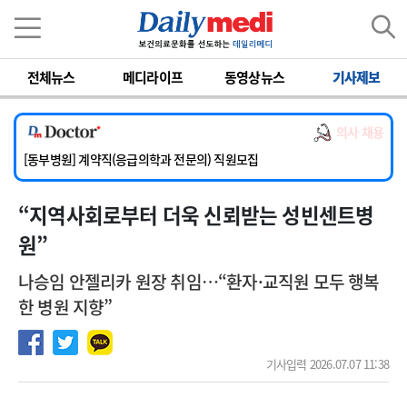
이름
비밀번호
전체뉴스
메디라이프
동영상뉴스
기사제보
[서울아산병원] 2026년 하반기 인턴 모집
[영남대학교의료원] 마취통증의학과 임기제 임상의사 채용
의사 채용
[충남대학교병원] 소아청소년과(소아응급전담) 계약직 의사 공개채용
[동부병원] 계약직(응급의학과 전문의) 직원모집
[이대목동병원] 하반기 전공의(레지던트1년차) 모집
“지역사회로부터 더욱 신뢰받는 성빈센트병
[서울아산병원] 2026년 하반기 인턴 모집
[영남대학교의료원] 마취통증의학과 임기제 임상의사 채용
원”
나승임 안젤리카 원장 취임…“환자·교직원 모두 행복
한 병원 지향”
기사입력 2026.07.07 11:38