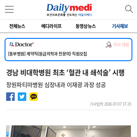
이름
비밀번호
전체뉴스
메디라이프
동영상뉴스
기사제보
[서울아산병원] 2026년 하반기 인턴 모집
[영남대학교의료원] 마취통증의학과 임기제 임상의사 채용
의사 채용
[충남대학교병원] 소아청소년과(소아응급전담) 계약직 의사 공개채용
[동부병원] 계약직(응급의학과 전문의) 직원모집
[이대목동병원] 하반기 전공의(레지던트1년차) 모집
경남 비대학병원 최초 ‘혈관 내 쇄석술’ 시행
[서울아산병원] 2026년 하반기 인턴 모집
[영남대학교의료원] 마취통증의학과 임기제 임상의사 채용
창원파티마병원 심장내과 이재광 과장 성공
기사입력 2026.07.07 17:23