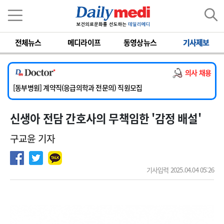
이름
비밀번호
전체뉴스
메디라이프
동영상뉴스
기사제보
[서울아산병원] 2026년 하반기 인턴 모집
[영남대학교의료원] 마취통증의학과 임기제 임상의사 채용
의사 채용
[충남대학교병원] 소아청소년과(소아응급전담) 계약직 의사 공개채용
[동부병원] 계약직(응급의학과 전문의) 직원모집
[이대목동병원] 하반기 전공의(레지던트1년차) 모집
신생아 전담 간호사의 무책임한 '감정 배설'
[서울아산병원] 2026년 하반기 인턴 모집
[영남대학교의료원] 마취통증의학과 임기제 임상의사 채용
구교윤 기자
기사입력 2025.04.04 05:26