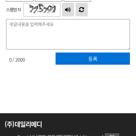
스팸방지
등록
0
/ 2000
(주)데일리메디