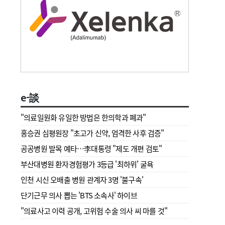
e-談
"의료일원화 유일한 방법은 한의학과 폐과"
홍승권 심평원장 " 초고가 신약, 엄격한 사후 검증"
공공병원 발목 예타…李대통령 "제도 개편 검토"
부산대병원 환자경험평가 3등급 '최하위' 굴욕
인천 시신 오배출 병원 관계자 3명 '불구속'
단기근무 의사 뽑는 'BTS 소속사' 하이브
"의료사고 이력 공개, 고위험 수술 의사 씨 마를 것"