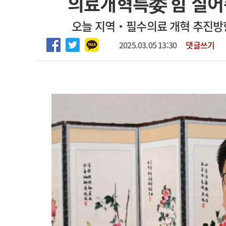
의료개혁특委 힘 실어
2026년 하반기 인턴 모집
고객센터
회사소개
법적고지
오늘 지역‧필수의료 개혁 추진방향
마취통증의학과 임기제 임상의사 채용
2025.03.05 13:30
댓글쓰기