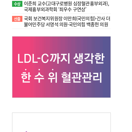
이준희 교수(고대구로병원 심장혈관흉부외과),
수상
국제흉부외과학회 ‘최우수 구연상’
국회 보건복지위원장 이만희(국민의힘)-간사 더
선출
불어민주당 서영석 의원·국민의힘 백종헌 의원