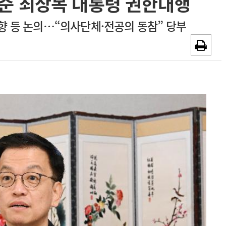
준 최상목 대통령 권한대행
~2026-08-31
광고안내
 등 논의…“의사단체·전공의 동참” 당부
채용시까지