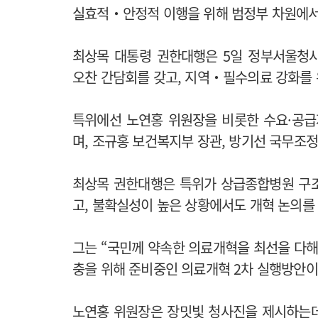
실효적‧안정적 이행을 위해 범정부 차원에서
최상목 대통령 권한대행은 5일 정부서울청
오찬 간담회를 갖고, 지역‧필수의료 강화를 
특위에선 노연홍 위원장을 비롯한 수요·공급
며, 조규홍 보건복지부 장관, 방기선 국무조
최상목 권한대행은 특위가 상급종합병원 구조
고, 불확실성이 높은 상황에서도 개혁 논의를
그는 “국민께 약속한 의료개혁을 최선을 다해
충을 위해 준비중인 의료개혁 2차 실행방안이
노연홍 위원장은 장밋빛 청사진을 제시하는데