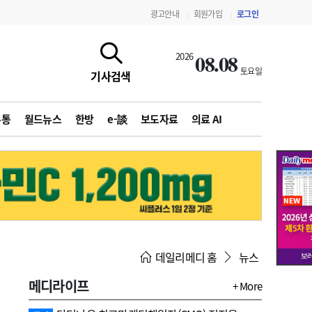
광고안내
회원가입
로그인
|
|
08.08
2026
토요일
기사검색
유통
월드뉴스
한방
e-談
보도자료
의료 AI
지침·기준·평가
약제급여 심사 결과
데일리메디 홈
뉴스
메디라이프
+ More