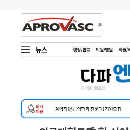
기부
모집
메디인포
인사
부음
오피니언
칼럼
건강정보
금주의 검색어
인물
초대석
피플
뉴스
행정/법률
의원/병원
학술/
1
의사인력 수급 추
동영상뉴스
2
성분명 처방
2026년 하반기 인턴 모집
포토뉴스
포토뉴스
3
AI의료
마취통증의학과 임기제 임상의사 채용
4
전공의 모집 결과
메디 Hospital
지역병원
중소병원
소아청소년과(소아응급전담) 계약직 의사
5
의사국시 합격률
의사
인포메이션
행정처분
판례
계약직(응급의학과 전문의) 직원모집
채용
하반기 전공의(레지던트1년차) 모집
학회·연수강좌
학회/연수강좌
행사