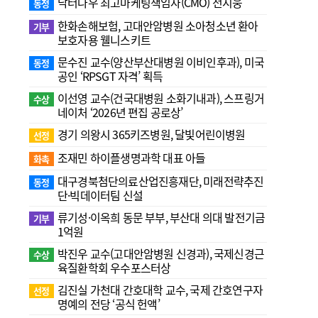
닥터나우 최고마케팅책임자(CMO) 전지웅
동정
한화손해보험, 고대안암병원 소아청소년 환아
기부
보호자용 웰니스키트
문수진 교수( 양산부산대병원 이비인후과), 미국
동정
공인 ‘RPSGT 자격’ 획득
이선영 교수(건국대병원 소화기내과), 스프링거
수상
네이처 ‘2026년 편집 공로상’
경기 의왕시 365키즈병원, 달빛어린이병원
선정
조재민 하이플생명과학 대표 아들
화촉
대구경북첨단의료산업진흥재단, 미래전략추진
동정
단·빅데이터팀 신설
류기성·이옥희 동문 부부, 부산대 의대 발전기금
기부
1억원
박진우 교수(고대안암병원 신경과), 국제신경근
수상
육질환학회 우수포스터상
김진실 가천대 간호대학 교수, 국제 간호연구자
선정
명예의 전당 ‘공식 헌액’