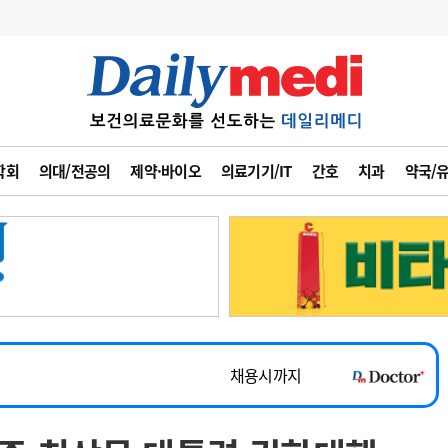
변경
사고
수첩
학회
의대/전공의
제약·바이오
의료기기/IT
간호
치과
약국/
계
6
관리급여 실시
7
지필공 지원책
~2026-08-31
8
수련환경 개선
채용시까지
9
의과대학 입시
 공개채용
채용시까지
10
약가인하
유권해석
정책/통계
공시
채용시까지
~2026-08-15