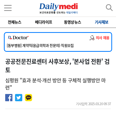
이름
비밀번호
전체뉴스
메디라이프
동영상뉴스
기사제보
[서울아산병원] 2026년 하반기 인턴 모집
[영남대학교의료원] 마취통증의학과 임기제 임상의사 채용
의사 채용
[충남대학교병원] 소아청소년과(소아응급전담) 계약직 의사 공개채용
[동부병원] 계약직(응급의학과 전문의) 직원모집
[이대목동병원] 하반기 전공의(레지던트1년차) 모집
공공전문진료센터 사후보상, '본사업 전환' 검
[서울아산병원] 2026년 하반기 인턴 모집
[영남대학교의료원] 마취통증의학과 임기제 임상의사 채용
토
심평원 "효과 분석·개선 방안 등 구체적 실행방안 마
련"
기사입력 2025.03.20 09:37