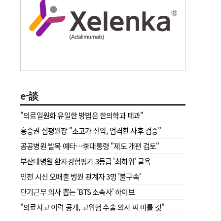
e-談
"의료일원화 유일한 방법은 한의학과 폐과"
홍승권 심평원장 " 초고가 신약, 엄격한 사후 검증"
공공병원 발목 예타…李대통령 "제도 개편 검토"
부산대병원 환자경험평가 3등급 '최하위' 굴욕
인천 시신 오배출 병원 관계자 3명 '불구속'
단기근무 의사 뽑는 'BTS 소속사' 하이브
"의료사고 이력 공개, 고위험 수술 의사 씨 마를 것"