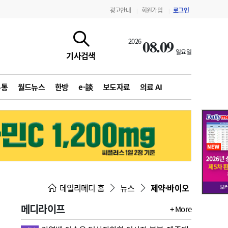
광고안내
회원가입
로그인
|
|
08.09
2026
일요일
기사검색
유통
월드뉴스
한방
e-談
보도자료
의료 AI
지침·기준·평가
약제급여 심사 결과
데일리메디 홈
뉴스
제약·바이오
메디라이프
+ More