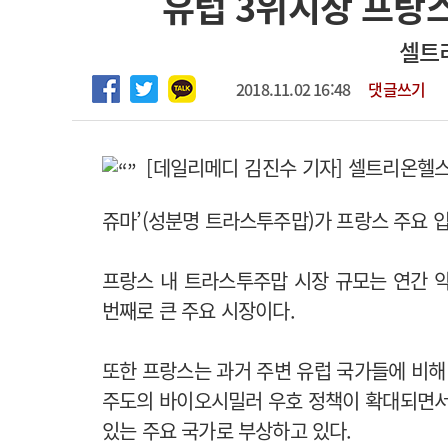
유럽 3위시장 프랑스
2026년 하반기 인턴 모집
고객센터
회사소개
법적고지
셀트
마취통증의학과 임기제 임상의사 채용
2018.11.02 16:48
댓글쓰기
[데일리메디 김진수 기자] 셀트리온헬스
쥬마’(성분명 트라스투주맙)가 프랑스 주요 입
프랑스 내 트라스투주맙 시장 규모는 연간 약
번째로 큰 주요 시장이다.
또한 프랑스는 과거 주변 유럽 국가들에 비
주도의 바이오시밀러 우호 정책이 확대되면서
있는 주요 국가로 부상하고 있다.