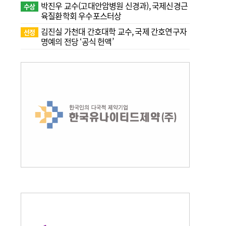
박진우 교수(고대안암병원 신경과), 국제신경근
수상
육질환학회 우수포스터상
김진실 가천대 간호대학 교수, 국제 간호연구자
선정
명예의 전당 ‘공식 헌액’