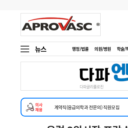
기부
모집
메디인포
인사
부음
오피니언
칼럼
건강정보
금주의 검색어
인물
초대석
피플
뉴스
행정/법률
의원/병원
학술/
1
의사인력 수급 추
동영상뉴스
2
성분명 처방
2026년 하반기 인턴 모집
포토뉴스
포토뉴스
3
AI의료
마취통증의학과 임기제 임상의사 채용
4
전공의 모집 결과
메디 Hospital
지역병원
중소병원
소아청소년과(소아응급전담) 계약직 의사
5
의사국시 합격률
의사
인포메이션
행정처분
판례
계약직(응급의학과 전문의) 직원모집
채용
하반기 전공의(레지던트1년차) 모집
학회·연수강좌
학회/연수강좌
행사