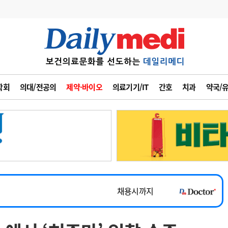
변경
사고
수첩
학회
의대/전공의
제약·바이오
의료기기/IT
간호
치과
약국/
계
6
관리급여 실시
7
지필공 지원책
~2026-08-31
8
수련환경 개선
채용시까지
9
의과대학 입시
 공개채용
채용시까지
10
약가인하
유권해석
정책/통계
공시
채용시까지
~2026-08-15