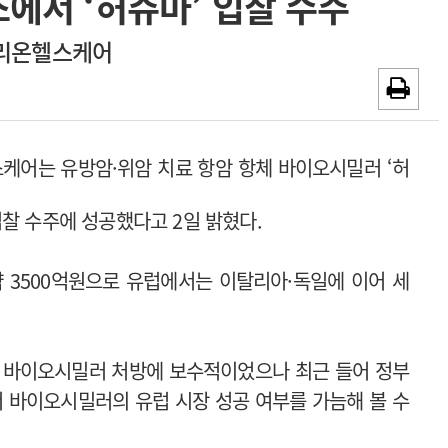
에서 ‘허쥬마’ 입찰 수주
~2026-08-31
광고안내
리온헬스케어
채용시까지
케어는 유방암·위암 치료 항암 항체 바이오시밀러 ‘허
찰 수주에 성공했다고 2일 밝혔다.
 3500억원으로 유럽에서는 이탈리아·독일에 이어 세
해 바이오시밀러 처방에 보수적이었으나 최근 들어 정부
 바이오시밀러의 유럽 시장 성공 여부를 가늠해 볼 수