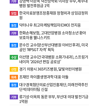
강영백·이순옥 덕산장학회 이사장 부부, 제주대
기부
병원 발전후원금 1억
한국의료분쟁조정중재원 정형외과 상임감정위
모집
원
닥터나우 최고마케팅책임자(CMO) 전지웅
동정
한화손해보험, 고대안암병원 소아청소년 환아
기부
보호자용 웰니스키트
문수진 교수( 양산부산대병원 이비인후과), 미국
동정
공인 ‘RPSGT 자격’ 획득
이선영 교수(건국대병원 소화기내과), 스프링거
수상
네이처 ‘2026년 편집 공로상’
경기 의왕시 365키즈병원, 달빛어린이병원
선정
조재민 하이플생명과학 대표 아들
화촉
대구경북첨단의료산업진흥재단, 미래전략추진
동정
단·빅데이터팀 신설
류기성·이옥희 동문 부부, 부산대 의대 발전기금
기부
1억원