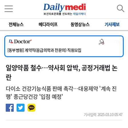
이름
비밀번호
전체뉴스
메디라이프
동영상뉴스
기사제보
[서울아산병원] 2026년 하반기 인턴 모집
[영남대학교의료원] 마취통증의학과 임기제 임상의사 채용
의사 채용
[충남대학교병원] 소아청소년과(소아응급전담) 계약직 의사 공개채용
[동부병원] 계약직(응급의학과 전문의) 직원모집
[이대목동병원] 하반기 전공의(레지던트1년차) 모집
일양약품 철수…약사회 압박, 공정거래법 논
[서울아산병원] 2026년 하반기 인턴 모집
[영남대학교의료원] 마취통증의학과 임기제 임상의사 채용
란
다이소 건강기능식품 판매 촉각…대웅제약 '계속 진
행' 종근당건강 '입점 예정'
기사입력 2025.03.10 05:47