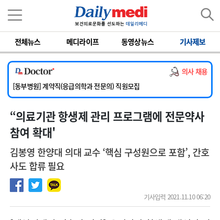
이름
비밀번호
전체뉴스
메디라이프
동영상뉴스
기사제보
[서울아산병원] 2026년 하반기 인턴 모집
[영남대학교의료원] 마취통증의학과 임기제 임상의사 채용
의사 채용
[충남대학교병원] 소아청소년과(소아응급전담) 계약직 의사 공개채용
[동부병원] 계약직(응급의학과 전문의) 직원모집
[이대목동병원] 하반기 전공의(레지던트1년차) 모집
“의료기관 항생제 관리 프로그램에 전문약사
[서울아산병원] 2026년 하반기 인턴 모집
[영남대학교의료원] 마취통증의학과 임기제 임상의사 채용
참여 확대'
김봉영 한양대 의대 교수 ‘핵심 구성원으로 포함’, 간호
사도 합류 필요
기사입력 2021.11.10 06:20