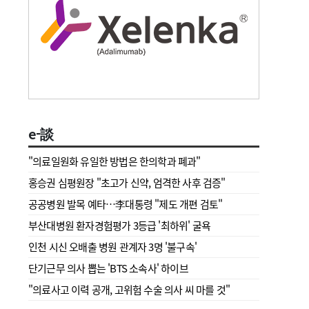
e-談
"의료일원화 유일한 방법은 한의학과 폐과"
홍승권 심평원장 " 초고가 신약, 엄격한 사후 검증"
공공병원 발목 예타…李대통령 "제도 개편 검토"
부산대병원 환자경험평가 3등급 '최하위' 굴욕
인천 시신 오배출 병원 관계자 3명 '불구속'
단기근무 의사 뽑는 'BTS 소속사' 하이브
"의료사고 이력 공개, 고위험 수술 의사 씨 마를 것"