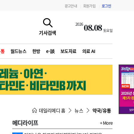
광고안내
회원가입
로그인
|
|
08.08
2026
토요일
기사검색
유통
월드뉴스
한방
e-談
보도자료
의료 AI
지침·기준·평가
약제급여 심사 결과
데일리메디 홈
뉴스
약국/유통
메디라이프
+ More