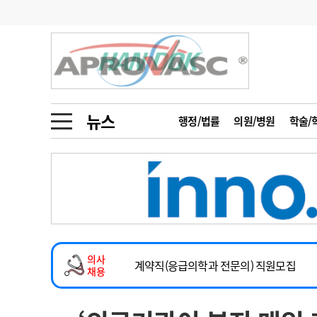
기부
모집
메디인포
인사
부음
오피니언
칼럼
건강정보
금주의 검색어
인물
초대석
피플
뉴스
행정/법률
의원/병원
학술/
1
의사인력 수급 추
동영상뉴스
2
성분명 처방
2026년 하반기 인턴 모집
포토뉴스
포토뉴스
3
AI의료
마취통증의학과 임기제 임상의사 채용
4
전공의 모집 결과
메디 Hospital
지역병원
중소병원
소아청소년과(소아응급전담) 계약직 의사
5
의사국시 합격률
의사
인포메이션
행정처분
판례
계약직(응급의학과 전문의) 직원모집
채용
하반기 전공의(레지던트1년차) 모집
학회·연수강좌
학회/연수강좌
행사