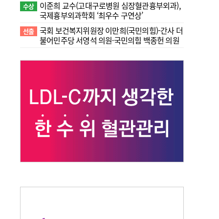
이준희 교수(고대구로병원 심장혈관흉부외과),
수상
국제흉부외과학회 ‘최우수 구연상’
국회 보건복지위원장 이만희(국민의힘)-간사 더
선출
불어민주당 서영석 의원·국민의힘 백종헌 의원