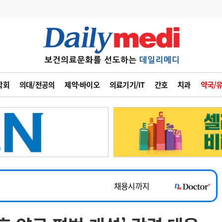
변경
사고
수첩
학회
의대/전공의
제약·바이오
의료기기/IT
간호
치과
약국/
계
6
관리급여 실시
7
지필공 지원책
~2026-08-31
8
수련환경 개선
채용시까지
9
의과대학 입시
 공개채용
채용시까지
10
약가인하
유권해석
정책/통계
공시
채용시까지
~2026-08-15