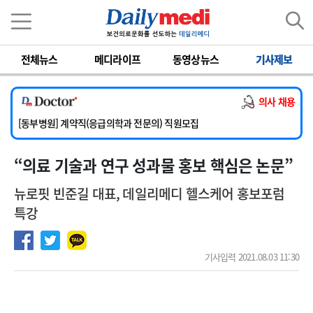
이름
비밀번호
전체뉴스
메디라이프
동영상뉴스
기사제보
[서울아산병원] 2026년 하반기 인턴 모집
[영남대학교의료원] 마취통증의학과 임기제 임상의사 채용
의사 채용
[충남대학교병원] 소아청소년과(소아응급전담) 계약직 의사 공개채용
[동부병원] 계약직(응급의학과 전문의) 직원모집
[이대목동병원] 하반기 전공의(레지던트1년차) 모집
“의료 기술과 연구 성과물 홍보 핵심은 논문”
[서울아산병원] 2026년 하반기 인턴 모집
[영남대학교의료원] 마취통증의학과 임기제 임상의사 채용
뉴로핏 빈준길 대표, 데일리메디 헬스케어 홍보포럼
특강
기사입력 2021.08.03 11:30