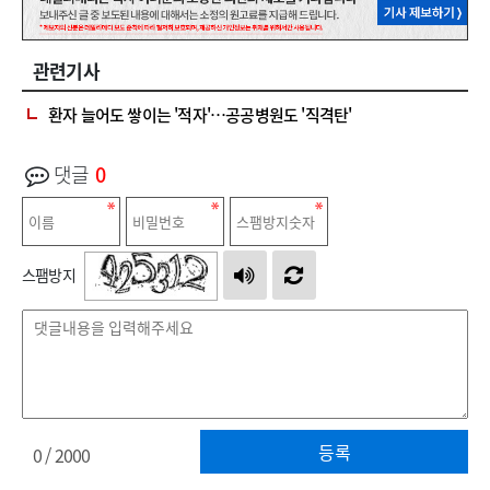
관련기사
환자 늘어도 쌓이는 '적자'…공공병원도 '직격탄'
댓글
0
스팸방지
등록
0
/ 2000