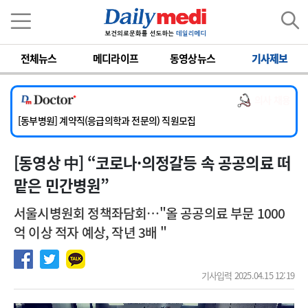
이름
비밀번호
전체뉴스
메디라이프
동영상뉴스
기사제보
[서울아산병원] 2026년 하반기 인턴 모집
[영남대학교의료원] 마취통증의학과 임기제 임상의사 채용
의사 채용
[충남대학교병원] 소아청소년과(소아응급전담) 계약직 의사 공개채용
[동부병원] 계약직(응급의학과 전문의) 직원모집
[이대목동병원] 하반기 전공의(레지던트1년차) 모집
[동영상 中] “코로나·의정갈등 속 공공의료 떠
[서울아산병원] 2026년 하반기 인턴 모집
[영남대학교의료원] 마취통증의학과 임기제 임상의사 채용
맡은 민간병원”
서울시병원회 정책좌담회…"올 공공의료 부문 1000
억 이상 적자 예상, 작년 3배 "
기사입력 2025.04.15 12:19