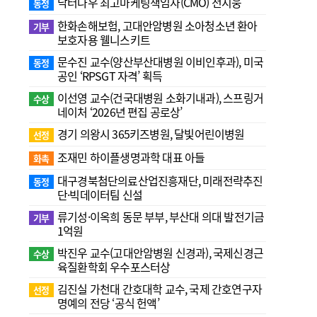
닥터나우 최고마케팅책임자(CMO) 전지웅
동정
한화손해보험, 고대안암병원 소아청소년 환아
기부
보호자용 웰니스키트
문수진 교수( 양산부산대병원 이비인후과), 미국
동정
공인 ‘RPSGT 자격’ 획득
이선영 교수(건국대병원 소화기내과), 스프링거
수상
네이처 ‘2026년 편집 공로상’
경기 의왕시 365키즈병원, 달빛어린이병원
선정
조재민 하이플생명과학 대표 아들
화촉
대구경북첨단의료산업진흥재단, 미래전략추진
동정
단·빅데이터팀 신설
류기성·이옥희 동문 부부, 부산대 의대 발전기금
기부
1억원
박진우 교수(고대안암병원 신경과), 국제신경근
수상
육질환학회 우수포스터상
김진실 가천대 간호대학 교수, 국제 간호연구자
선정
명예의 전당 ‘공식 헌액’