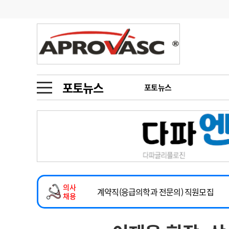
기부
모집
메디인포
인사
부음
오피니언
칼럼
건강정보
금주의 검색어
인물
초대석
피플
포토뉴스
포토뉴스
1
의사인력 수급 추
동영상뉴스
2
성분명 처방
2026년 하반기 인턴 모집
포토뉴스
포토뉴스
3
AI의료
마취통증의학과 임기제 임상의사 채용
4
전공의 모집 결과
메디 Hospital
지역병원
중소병원
소아청소년과(소아응급전담) 계약직 의사
5
의사국시 합격률
의사
인포메이션
행정처분
판례
계약직(응급의학과 전문의) 직원모집
채용
하반기 전공의(레지던트1년차) 모집
학회·연수강좌
학회/연수강좌
행사