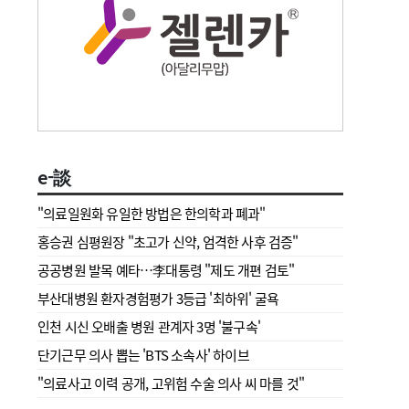
e-談
"의료일원화 유일한 방법은 한의학과 폐과"
홍승권 심평원장 " 초고가 신약, 엄격한 사후 검증"
공공병원 발목 예타…李대통령 "제도 개편 검토"
부산대병원 환자경험평가 3등급 '최하위' 굴욕
인천 시신 오배출 병원 관계자 3명 '불구속'
단기근무 의사 뽑는 'BTS 소속사' 하이브
"의료사고 이력 공개, 고위험 수술 의사 씨 마를 것"