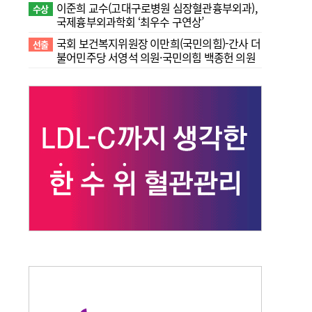
이준희 교수(고대구로병원 심장혈관흉부외과),
수상
국제흉부외과학회 ‘최우수 구연상’
국회 보건복지위원장 이만희(국민의힘)-간사 더
선출
불어민주당 서영석 의원·국민의힘 백종헌 의원