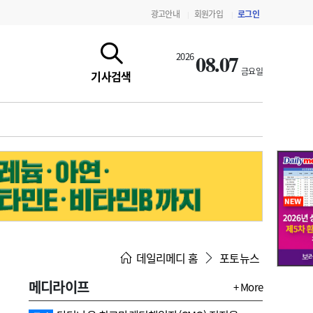
광고안내
회원가입
로그인
|
|
08.07
2026
금요일
기사검색
지침·기준·평가
약제급여 심사 결과
데일리메디 홈
포토뉴스
메디라이프
+ More