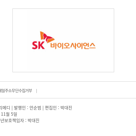
메일주소무단수집거부
|
일리메디 | 발행인 : 안순범 | 편집인 : 박대진
 11월 5일
 |청소년보호책임자 : 박대진