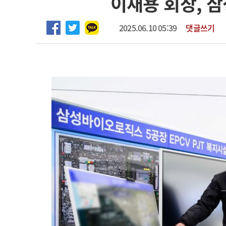
이재용 회장, 
2026년 하반기 인턴 모집
고객센터
회사소개
법적고지
마취통증의학과 임기제 임상의사 채용
2025.06.10 05:39
댓글쓰기