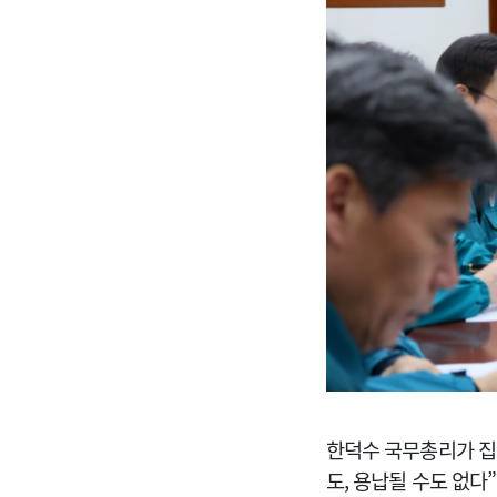
한덕수 국무총리가 집
도, 용납될 수도 없다