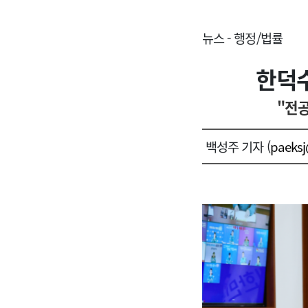
뉴스 - 행정/법률
한덕수
"전공
백성주 기자 (
paeks