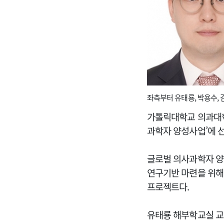
좌측부터 유태룡, 박용수, 
가톨릭대학교 의과대학 
과학자 양성사업’에 
글로벌 의사과학자 양
연구기반 마련을 위해
프로젝트다.
유태룡 해부학교실 교