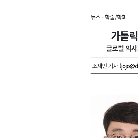
뉴스 - 학술/학회
가톨릭
글로벌 의사
조재민 기자 (
jojo@d