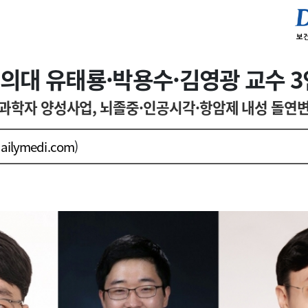
의대 유태룡·박용수·김영광 교수 3
과학자 양성사업, 뇌졸중·인공시각·항암제 내성 돌연
ailymedi.com
)