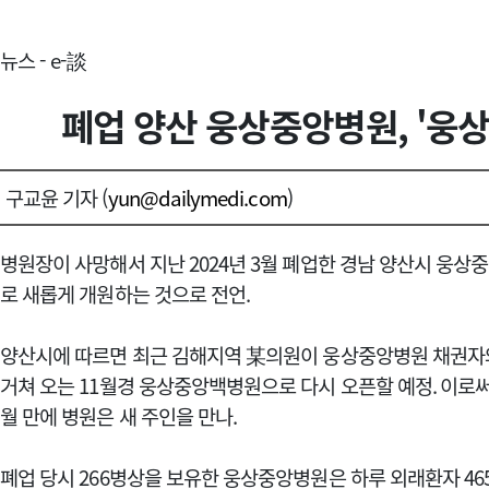
뉴스 - e-談
폐업 양산 웅상중앙병원, '웅
구교윤 기자 (
yun@dailymedi.com
)
병원장이 사망해서 지난 2024년
3
월 폐업한 경남 양산시 웅상
로 새롭게 개원하는 것으로 전언.
양산시에 따르면 최근 김해지역 某의원이 웅상중앙병원 채권자
거쳐 오는
11
월경 웅상중앙백병원으로 다시 오픈할 예정
. 이로
월 만에 병원은 새 주인을 만나.
폐업 당시
266
병상을 보유한 웅상중앙병원은 하루 외래환자
46