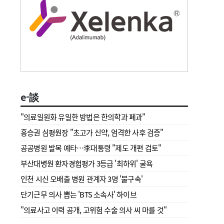
e-談
"의료일원화 유일한 방법은 한의학과 폐과"
홍승권 심평원장 " 초고가 신약, 엄격한 사후 검증"
공공병원 발목 예타…李대통령 "제도 개편 검토"
부산대병원 환자경험평가 3등급 '최하위' 굴욕
인천 시신 오배출 병원 관계자 3명 '불구속'
단기근무 의사 뽑는 'BTS 소속사' 하이브
"의료사고 이력 공개, 고위험 수술 의사 씨 마를 것"