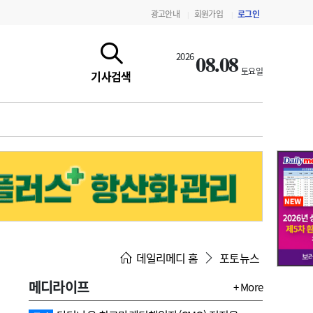
광고안내
회원가입
로그인
|
|
08.08
2026
토요일
기사검색
지침·기준·평가
약제급여 심사 결과
데일리메디 홈
포토뉴스
메디라이프
+ More