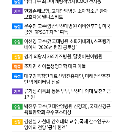
닥터나우 최고마케팅책임자(CMO) 전지웅
동정
한화손해보험, 고대안암병원 소아청소년 환아
기부
보호자용 웰니스키트
문수진 교수( 양산부산대병원 이비인후과), 미국
동정
공인 ‘RPSGT 자격’ 획득
이선영 교수(건국대병원 소화기내과), 스프링거
수상
네이처 ‘2026년 편집 공로상’
경기 의왕시 365키즈병원, 달빛어린이병원
선정
조재민 하이플생명과학 대표 아들
화촉
대구경북첨단의료산업진흥재단, 미래전략추진
동정
단·빅데이터팀 신설
류기성·이옥희 동문 부부, 부산대 의대 발전기금
기부
1억원
박진우 교수(고대안암병원 신경과), 국제신경근
수상
육질환학회 우수포스터상
김진실 가천대 간호대학 교수, 국제 간호연구자
선정
명예의 전당 ‘공식 헌액’