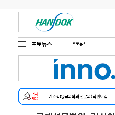
기부
모집
메디인포
인사
부음
오피니언
칼럼
건강정보
금주의 검색어
인물
초대석
피플
포토뉴스
포토뉴스
1
의사인력 수급 추
동영상뉴스
2026년 하반기 인턴 모집
2
성분명 처방
마취통증의학과 임기제 임상의사 채용
포토뉴스
포토뉴스
3
AI의료
소아청소년과(소아응급전담) 계약직 의사
4
전공의 모집 결과
메디 Hospital
지역병원
중소병원
계약직(응급의학과 전문의) 직원모집
5
의사국시 합격률
의사
인포메이션
행정처분
판례
하반기 전공의(레지던트1년차) 모집
채용
2026년 하반기 인턴 모집
학회·연수강좌
학회/연수강좌
행사