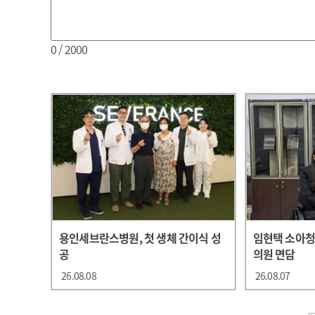
0
/ 2000
용인세브란스병원, 첫 생체 간이식 성
임현택 소아
공
의원 면담
26.08.08
26.08.07