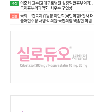
이준희 교수(고대구로병원 심장혈관흉부외과),
수상
국제흉부외과학회 ‘최우수 구연상’
국회 보건복지위원장 이만희(국민의힘)-간사 더
선출
불어민주당 서영석 의원·국민의힘 백종헌 의원