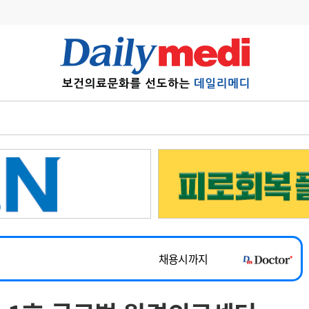
변경
사고
수첩
계
6
관리급여 실시
~2026-08-31
7
지필공 지원책
채용시까지
8
수련환경 개선
 공개채용
채용시까지
9
의과대학 입시
채용시까지
10
약가인하
유권해석
정책/통계
공시
~2026-08-15
~2026-08-31