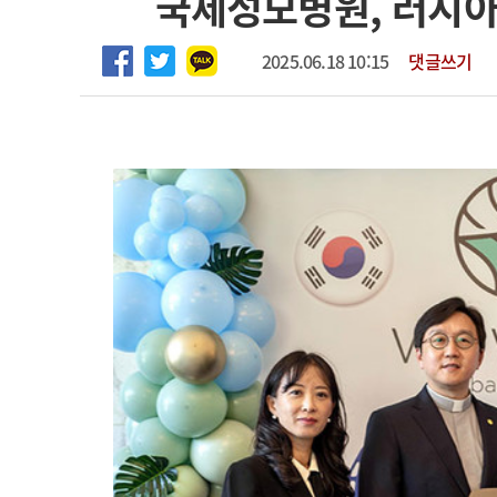
국제성모병원, 러시아
마취통증의학과 임기제 임상의사 채용
고객센터
회사소개
법적고지
2025.06.18 10:15
댓글쓰기