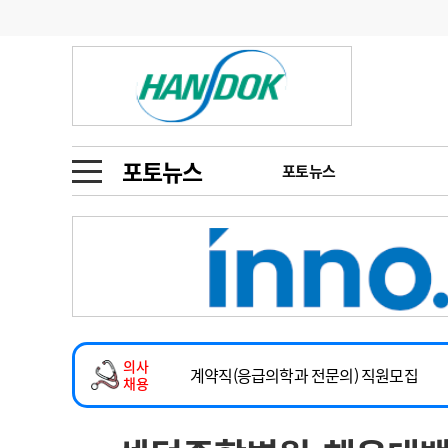
기부
모집
메디인포
인사
부음
오피니언
칼럼
건강정보
금주의 검색어
인물
초대석
피플
포토뉴스
포토뉴스
1
의사인력 수급 추
동영상뉴스
2
성분명 처방
2026년 하반기 인턴 모집
포토뉴스
포토뉴스
3
AI의료
마취통증의학과 임기제 임상의사 채용
4
전공의 모집 결과
메디 Hospital
지역병원
중소병원
소아청소년과(소아응급전담) 계약직 의사
5
의사국시 합격률
의사
인포메이션
행정처분
판례
계약직(응급의학과 전문의) 직원모집
채용
하반기 전공의(레지던트1년차) 모집
학회·연수강좌
학회/연수강좌
행사