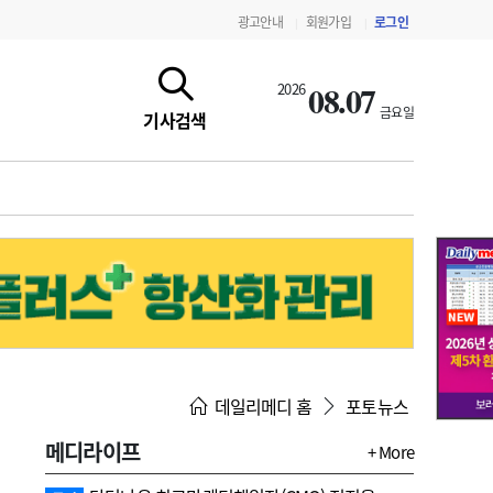
광고안내
회원가입
로그인
|
|
08.07
2026
금요일
기사검색
지침·기준·평가
약제급여 심사 결과
데일리메디 홈
포토뉴스
메디라이프
+ More