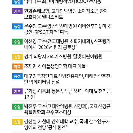
닥터나우 최고마케팅책임자(CMO) 전지웅
동정
한화손해보험, 고대안암병원 소아청소년 환아
기부
보호자용 웰니스키트
문수진 교수( 양산부산대병원 이비인후과), 미국
동정
공인 ‘RPSGT 자격’ 획득
이선영 교수(건국대병원 소화기내과), 스프링거
수상
네이처 ‘2026년 편집 공로상’
경기 의왕시 365키즈병원, 달빛어린이병원
선정
조재민 하이플생명과학 대표 아들
화촉
대구경북첨단의료산업진흥재단, 미래전략추진
동정
단·빅데이터팀 신설
류기성·이옥희 동문 부부, 부산대 의대 발전기금
기부
1억원
박진우 교수(고대안암병원 신경과), 국제신경근
수상
육질환학회 우수포스터상
김진실 가천대 간호대학 교수, 국제 간호연구자
선정
명예의 전당 ‘공식 헌액’