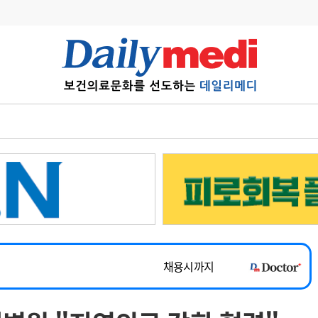
변경
사고
수첩
계
6
관리급여 실시
7
지필공 지원책
~2026-08-31
8
수련환경 개선
채용시까지
9
의과대학 입시
 공개채용
채용시까지
10
약가인하
유권해석
정책/통계
공시
채용시까지
~2026-08-15