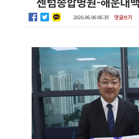
센텀종합병원-해운대백
2026년 하반기 인턴 모집
고객센터
회사소개
법적고지
마취통증의학과 임기제 임상의사 채용
2026.06.06 06:35
댓글쓰기