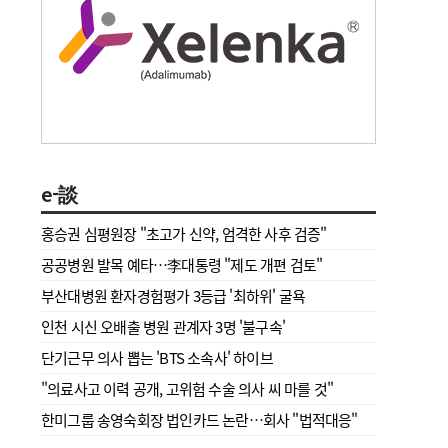
e-談
홍승권 심평원장 " 초고가 신약, 엄격한 사후 검증"
공공병원 발목 예타…李대통령 "제도 개편 검토"
부산대병원 환자경험평가 3등급 '최하위' 굴욕
인천 시신 오배출 병원 관계자 3명 '불구속'
단기근무 의사 뽑는 'BTS 소속사' 하이브
"의료사고 이력 공개, 고위험 수술 의사 씨 마를 것"
한미그룹 송영숙회장 법인카드 논란…회사 "법적대응"