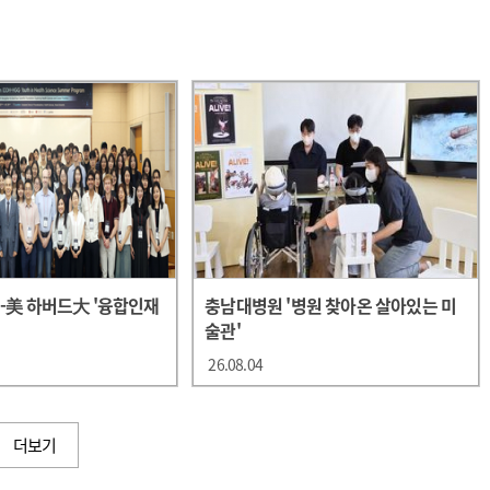
-美 하버드大 '융합인재
충남대 병원 '병원 찾아온 살아있는 미
술관'
26.08.04
더보기