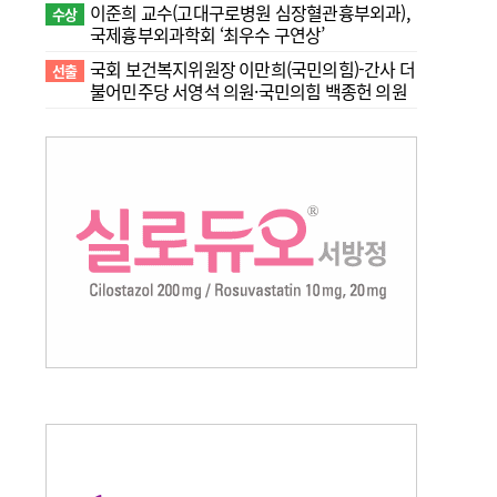
이준희 교수(고대구로병원 심장혈관흉부외과),
수상
국제흉부외과학회 ‘최우수 구연상’
국회 보건복지위원장 이만희(국민의힘)-간사 더
선출
불어민주당 서영석 의원·국민의힘 백종헌 의원