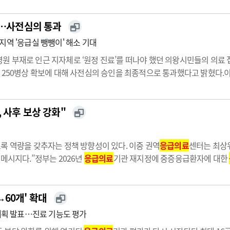
'…사전심의 통과
지역 '응급실 뺑뺑이' 해소 기대
원 부재로 인근 지자체로 ‘원정 진료’를 떠나야 했던 의왕시민들의 의료
 250병상 확보에 대해 사전심의 승인을 최종적으로 통과했다고 밝혔다.
설을 위한 가장 까다로운 행정적 문턱을 넘었다는 점에서 큰 의미를 지닌다
 안전…
 사후 보상 강화"
록 역량을 갖추자는 정책 방향성이 있다. 이중 권역
응급의료
센터는 최상
메시지다.”정부는 2026년
응급의료
기관 재지정에 중증응급환자에 대한
 추가 확대한다.서울인천, 경기강원, 대전충청, 광주전라, 대구경북, 부울
→60개' 확대
계획 발표…진료 기능도 평가