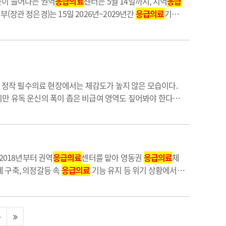
곳이 늘어나는 권역
응급의료
센터는 5월 14일까지, 지역
응급
(장관 정은경)는 15일 2026년~2029년간
응급의료
기관
는
응급의료
기관 재지정 제도는 지난 2015년 도입 이후 3번
만 정작 필수의료 현장에서는 체감도가 높지 않은 모습이다.
만 유독 운신의 폭이 좁은 비급여 영역도 짚어봐야 한다는
 비급여 항목이 많지 않아 건강보험 급여 의존도가 절대적
2018년부터 권역
응급의료
센터를 맡아 영동권
응급의료
체
 구축, 의정갈등 속
응급의료
기능 유지 등 위기 상황에서
 기여한 점이 높이 평가됐다.