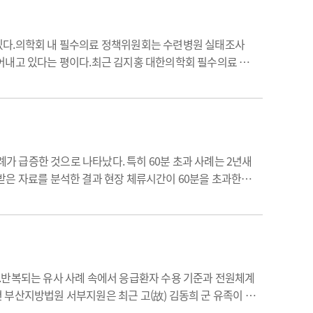
있다.의학회 내 필수의료 정책위원회는 수련병원 실태조사
어내고 있다는 평이다.최근 김지홍 대한의학회 필수의료 정
다.위원회는 내과, 외과, 산부인과, 소아청소년과, 응급의
례가 급증한 것으로 나타났다. 특히 60분 초과 사례는 2년새
받은 자료를 분석한 결과 현장 체류시간이 60분을 초과한
25년 7만9455건으로 2.3배 증가했다.이중 60~120분 구
.반복되는 유사 사례 속에서 응급환자 수용 기준과 전원체계
 부산지방법원 서부지원은 최근 고(故) 김동희 군 유족이 경
 "청구액의 70%에 해당하는 약 4억원을 배상하라"고 판결