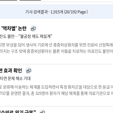
광고안내
기사 검색결과 - 1,915개 (20/192 Page )
'역차별' 논란
진도 불만…"불공정 제도 재설계"
 심각한 부상을 입어 생사의 기로에 선 중증외상환자를 위한 진료비 산정
달라지는 구조 탓에 중증외상환자는 물론 이들을 치료하는 의료진도 불만
민건강보험의 특별 혜택 제도다.일반적으로 건강보험 적용 시 환자는 진료
부담을 덜 수…
편 효과 확인
지연 문제 해소 기대
 분류해 이송하는 체계를 도입하면서 특정 환자군을 대상으로 한 응급 이
S)’를 운영한 결과, 총 325명의 환자가 해당 체계를 통해 의료기관으로 
4.1건이 이송됐다.운영 과정에서는 병원 수용 지연과 이송 과정에서의 반복
필수의료 위기 극복"