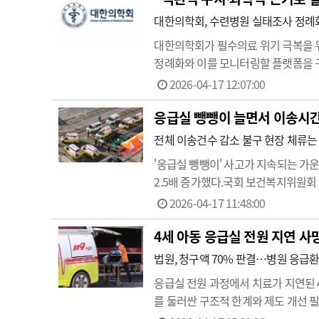
대한의학회, 수련병원 실태조사 정례화
대한의학회가 필수의료 위기 극복을 
정례화와 이를 모니터링할 플랫폼을 구
책이사는 '필수의료 정책연구 위원회'
2026-04-17 12:07:00
학과 등 필수의료 핵심 5개 과를 중
응급실 뺑뺑이 늘면서 이송시간 
전체 이송건수 감소 불구 현장 체류는 
'응급실 뺑뺑이' 사고가 지속되는 가운
2.5배 증가했다.국회 보건복지위원회
사례가 2023년 이후 해마다 늘었다.구
2026-04-17 11:48:00
간은 38…
4세 아동 응급실 전원 지연 사
법원, 청구액 70% 판결…병원 응급
응급실 전원 과정에서 치료가 지연된 
를 둘러싼 구조적 한계와 제도 개선 
남 소재 대학병원과 2차 병원을 상대