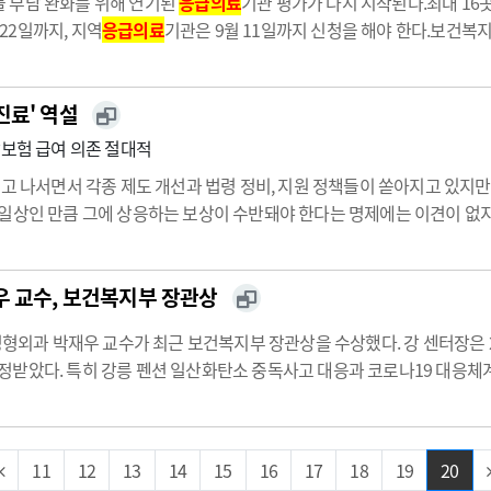
 부담 완화를 위해 연기된
응급의료
기관 평가가 다시 시작된다.최대 16
 22일까지, 지역
응급의료
기관은 9월 11일까지 신청을 해야 한다.보건복지부
026년
응급의료
기관 재지정 계획’을 발표했다.
응급의료
법에 따라 실시하
진료' 역설
강보험 급여 의존 절대적
걸고 나서면서 각종 제도 개선과 법령 정비, 지원 정책들이 쏟아지고 있지
일상인 만큼 그에 상응하는 보상이 수반돼야 한다는 명제에는 이견이 없지
우 각종 비급여를 통한 수익 보전이 일반화된지 오래지만 필수의료 분야는
 기피…
 교수, 보건복지부 장관상
형외과 박재우 교수가 최근 보건복지부 장관상을 수상했다. 강 센터장은 
받았다. 특히 강릉 펜션 일산화탄소 중독사고 대응과 코로나19 대응체계
 상황에서 신고·진료와 역학조사 자문을 맡아 지역 감염병 감시 기능 강화에
11
12
13
14
15
16
17
18
19
20