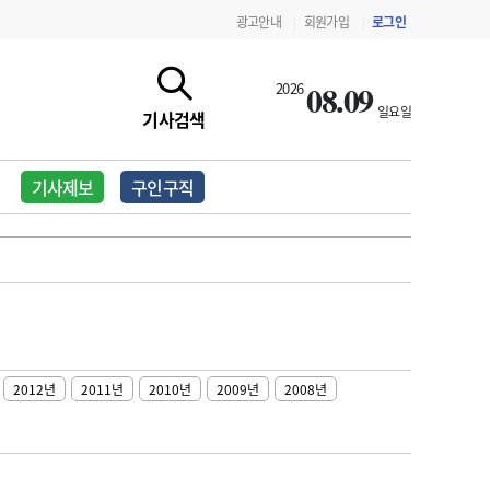
광고안내
회원가입
로그인
|
|
08.09
2026
일요일
기사검색
기사제보
구인구직
2012년
2011년
2010년
2009년
2008년
지침·기준·평가
약제급여 심사 결과