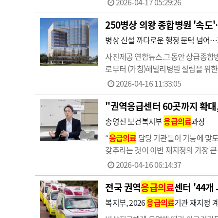
2026-04-17 05:29:26
했다.김…
250병상 의왕 종합병원 '속도
병상 신설 까다로운 행정 문턱 넘어…
사진제공 연합뉴스.그동안 상급종합병
로부터 (가칭)해밀리병원 설립을 위한
서 이뤄진 것으로, 의료법상 병상 신
2026-04-16 11:33:05
실 뺑뺑이’ 우려를 해소하고 필수의료
"권역응급센터 60곳까지 확대,
송영진 보건복지부
응급의료
과장
“
응급의료
담당 기관들이 기능에 맞도
갖추라는 것이 이번 재지정의 가장 큰 
권역
응급의료
센터를 최대 60개소까지
2026-04-16 06:14:37
및
응급의료
수요, 의료기관 역량…
전국 권역
응급의료
센터 '44개
복지부, 2026
응급의료
기관 재지정 