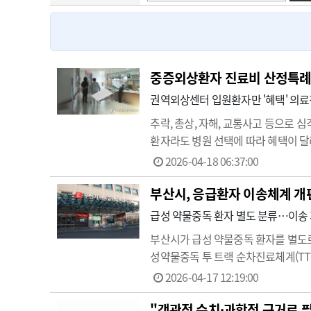
고객센터
회사소개
법적고지
중증외상환자 진료비 산정특례 
권역외상센터 입원환자만 '혜택' 의료
추락, 총상, 자해, 교통사고 등으로
환자라도 병원 선택에 따라 혜택이 
부담을 경감시키기 위해 만들어진 국
2026-04-18 06:37:00
되면 이 비율이 대폭 낮아져 경제적 
부산시, 응급환자 이송체계 개
급성 약물중독 환자 별도 분류…이송 
부산시가 급성 약물중독 환자를 별도로
성약물중독 투 트랙 순차진료체계(TTT
증환자는 153명으로 하루 평균 약 
2026-04-17 12:19:00
상을 차지하면서 초기단계…
"객관적 수치·과학적 근거로 