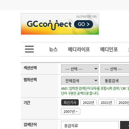
기부
모집
메디인포
인사
부음
오피니언
칼럼
건강정보
금주의 검색어
인물
초대석
피플
뉴스
메디라이프
메디인포
1
의사인력 수급 추
동영상뉴스
2
성분명 처방
섹션선택
포토뉴스
포토뉴스
3
AI의료
범위선택
AND : 입력한 검색단어 모두를 포함시켜 검색 / OR 
4
전공의 모집 결과
메디 Hospital
지역병원
중소병원
단어 구분은 공백으로 합니다.
5
의사국시 합격률
기간
최신기사
2022년
2021년
2020
인포메이션
행정처분
판례
2007년 ~
학회·연수강좌
학회/연수강좌
행사
검색단어