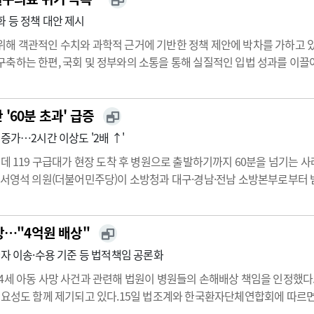
 등 정책 대안 제시
위해 객관적인 수치와 과학적 근거에 기반한 정책 제안에 박차를 가하고 
축하는 한편, 국회 및 정부와의 소통을 통해 실질적인 입법 성과를 이끌
 활동 보고를 통해 필수의료 정책위원회의 추진 사업과 향후 목표를 공개했
심으로 구성…
'60분 초과' 급증
증가…2시간 이상도 '2배 ↑'
데 119 구급대가 현장 도착 후 병원으로 출발하기까지 60분을 넘기는 사
 서영석 의원(더불어민주당)이 소방청과 대구·경남·전남 소방본부로부터 
체적으로 보면 현장 체류 60분 이상 이송건수는 2023년 3만3933건에서 20
망…"4억원 배상"
환자 이송·수용 기준 등 법적책임 공론화
4세 아동 사망 사건과 관련해 법원이 병원들의 손해배상 책임을 인정했다
필요성도 함께 제기되고 있다.15일 법조계와 한국환자단체연합회에 따르면
로 제기한 손해배상 청구 소송에서 원고 일부 승소 판결을 내렸다. 재판부는