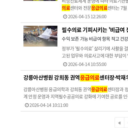
비상진료체계 운영에 따라 의료기관들
의료
센터와 전문
응급의료
센터는 7월
으로 지정될 의료기관 선정을 위한 ‘2
2026-04-15 12:26:00
째 시행 중이다.
응급의료
기관…
필수의료 기피시키는 '비급여 
수익 보존 가능 비급여 항목 적고 건
정부가 ‘필수의료’ 살리기에 사활을 
고된 업무와 의료사고에 대한 부담이 
지적이다. 비필수의료 진료과목의 경
2026-04-14 10:55:00
인 상황이다. 젊은의사들의 필수의료
강릉아산병원 강희동 권역
응급의료
센터장·박재우
강릉아산병원 응급의학과 강희동 권역
응급의료
센터장과 정
계 안정 운영과 지역필수공공의료 강화에 기여한 공로를 인정
역할을 수행했다. 박 교수는 지난해 강릉 의료 관련 감염병
2026-04-14 10:11:00