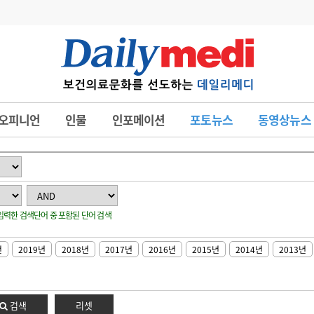
변경
사고
수첩
오피니언
인물
인포메이션
포토뉴스
동영상뉴스
계
6
관리급여 실시
7
지필공 지원책
8
수련환경 개선
: 입력한 검색단어 중 포함된 단어 검색
9
의과대학 입시
10
약가인하
년
2019년
2018년
2017년
2016년
2015년
2014년
2013년
유권해석
정책/통계
공시
검색
리셋