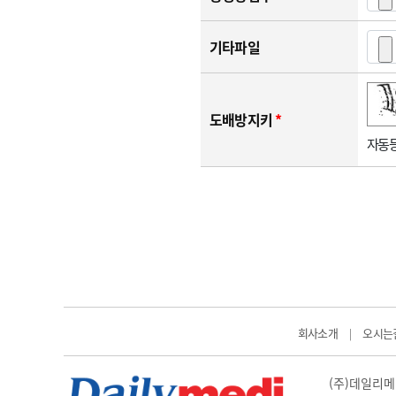
기타파일
숫자음성듣기
새로고침
도배방지키
*
자동등
회사소개
오시는
|
(주)데일리메디