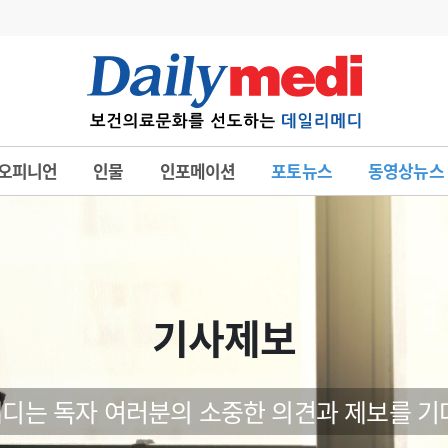
변경
사고
수첩
오피니언
인물
인포메이션
포토뉴스
동영상뉴스
계
6
관리급여 실시
7
지필공 지원책
8
수련환경 개선
9
의과대학 입시
기사제보
10
약가인하
유권해석
정책/통계
공시
디는 독자 여러분의 소중한 의견과 제보를 기