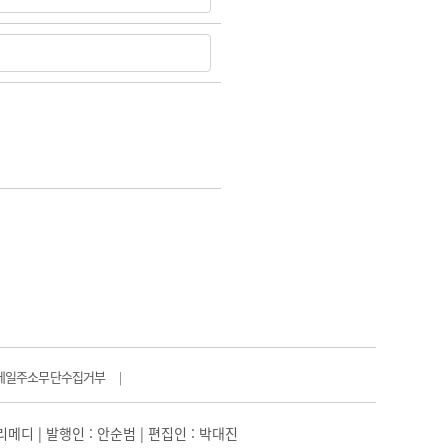
메일주소무단수집거부
|
일리메디 | 발행인 : 안순범 | 편집인 : 박대진