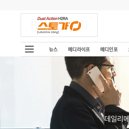
기부
모집
메디인포
인사
부음
오피니언
칼럼
건강정보
금주의 검색어
인물
초대석
피플
뉴스
메디라이프
메디인포
1
의사인력 수급 추
동영상뉴스
2
성분명 처방
포토뉴스
포토뉴스
3
AI의료
4
전공의 모집 결과
메디 Hospital
지역병원
중소병원
5
의사국시 합격률
인포메이션
행정처분
판례
데일리메
학회·연수강좌
학회/연수강좌
행사