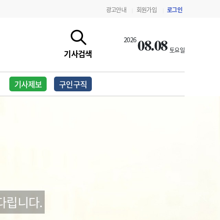
광고안내
회원가입
로그인
|
|
08.08
2026
토요일
기사검색
기사제보
구인구직
지침·기준·평가
약제급여 심사 결과
다립니다.