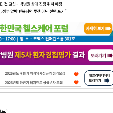
, 첫 교섭…백병원 상대 진정 취하 예정
광고안내
, 정부 압박 반복되면 투쟁 아닌 선택 포기”
획득’