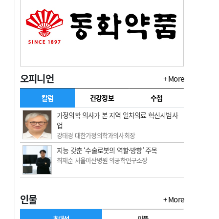
오피니언
+ More
칼럼
건강정보
수첩
가정의학 의사가 본 지역 일차의료 혁신시범사
업
강태경 대한가정의학과의사회장
지능 갖춘 ‘수술로봇의 역할·방향’ 주목
최재순 서울아산병원 의공학연구소장
인물
+ More
초대석
피플