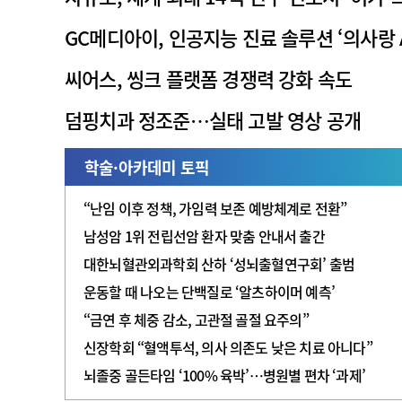
GC메디아이, 인공지능 진료 솔루션 ‘의사랑 
씨어스, 씽크 플랫폼 경쟁력 강화 속도
덤핑치과 정조준…실태 고발 영상 공개
학술·아카데미 토픽
“난임 이후 정책, 가임력 보존 예방체계로 전환”
남성암 1위 전립선암 환자 맞춤 안내서 출간
대한뇌혈관외과학회 산하 ‘성뇌출혈연구회’ 출범
운동할 때 나오는 단백질로 ‘알츠하이머 예측’
“금연 후 체중 감소, 고관절 골절 요주의”
신장학회 “혈액투석, 의사 의존도 낮은 치료 아니다”
뇌졸중 골든타임 ‘100% 육박’…병원별 편차 ‘과제’