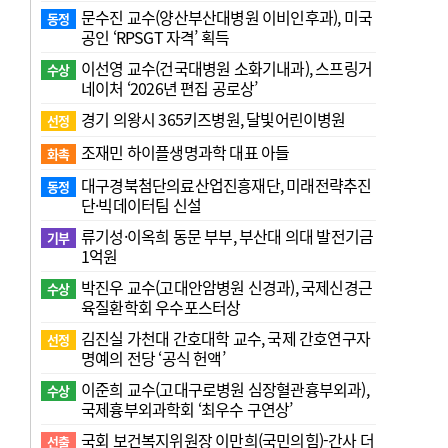
문수진 교수( 양산부산대병원 이비인후과), 미국
동정
공인 ‘RPSGT 자격’ 획득
이선영 교수(건국대병원 소화기내과), 스프링거
수상
네이처 ‘2026년 편집 공로상’
경기 의왕시 365키즈병원, 달빛어린이병원
선정
조재민 하이플생명과학 대표 아들
화촉
대구경북첨단의료산업진흥재단, 미래전략추진
동정
단·빅데이터팀 신설
류기성·이옥희 동문 부부, 부산대 의대 발전기금
기부
1억원
박진우 교수(고대안암병원 신경과), 국제신경근
수상
육질환학회 우수포스터상
김진실 가천대 간호대학 교수, 국제 간호연구자
선정
명예의 전당 ‘공식 헌액’
이준희 교수(고대구로병원 심장혈관흉부외과),
수상
국제흉부외과학회 ‘최우수 구연상’
국회 보건복지위원장 이만희(국민의힘)-간사 더
선출