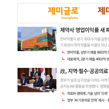
제약사 영업이익률 새 
한미약품이 분기 최대 수익을 실현하
기 회장이 한미약품을 이끌던 지난 2
형 성장 및 수익성 제고를 통해 2
한미약품, 상반기 매출 8602억·
대웅제약, 2분기 매출 4002억·
政, 지역·필수·공공의료 
정부가 날로 심각성을 더하는 지역의
공지능(AI) 활용을 천명했다.‘생명
원까지 전국 어디서나 국민이 체감하
의료AI 생태계, 기술 넘어 ‘신뢰’
가정책조정회의를 열
정부 ‘AI 기본의료 전략’ 제시