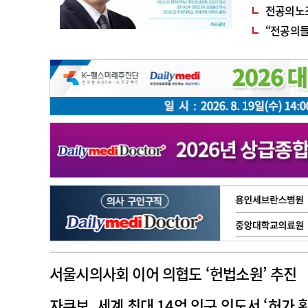
이
전공의노조
고객센터
회사소개
법적고지
“전공의들
서울시의사회 이어 의협도 ‘헌법소원’ 추진
자큐보, 세계 최대 14억 인구 인도서 ‘허가 