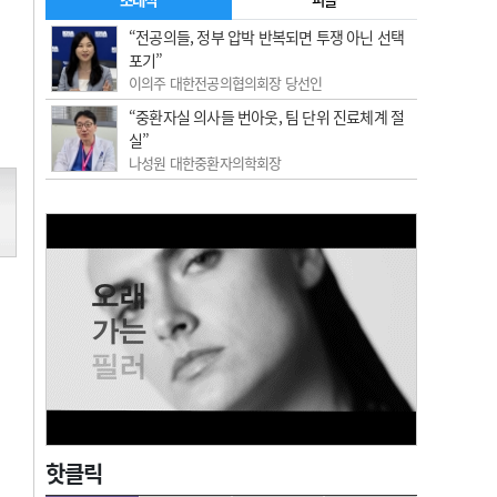
“전공의들, 정부 압박 반복되면 투쟁 아닌 선택
포기”
이의주 대한전공의협의회장 당선인
“중환자실 의사들 번아웃, 팀 단위 진료체계 절
실”
나성원 대한중환자의학회장
핫클릭