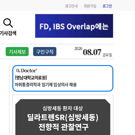
2026년 하반기 인턴 모집
광고안내
회원가입
로그인
|
|
[영남대학교의료원]
마취통증의학과 임기제 임상의사 채용
[충남대학교병원]
소아청소년과(소아응급전담) 계약직 의사 공개채용
기사검색
[동부병원]
계약직(응급의학과 전문의) 직원모집
08.07
2026
[이대목동병원]
기사제보
구인구직
금요일
하반기 전공의(레지던트1년차) 모집
[서울아산병원]
2026년 하반기 인턴 모집
[영남대학교의료원]
마취통증의학과 임기제 임상의사 채용
지침·기준·평가
약제급여 심사 결과