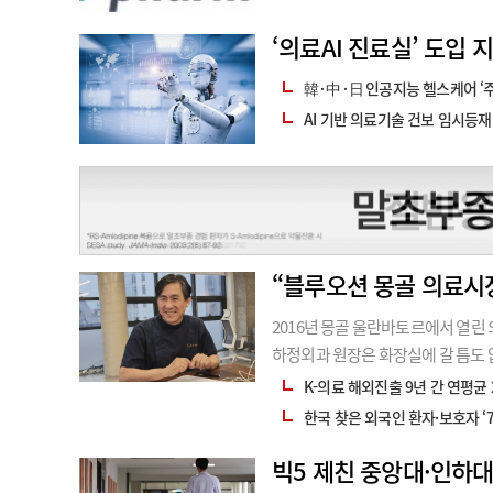
‘ 의료AI 진료실’ 도
韓·中·日 인공지능 헬스케어 ‘
AI 기반 의료기술 건보 임시등재 
“블루오션 몽골 의료시장
2016년 몽골 울란바토르에서 열린
하정외과 원장은 화장실에 갈 틈도 
골에는 혈관질환을 전문적으로 진료
K-의료 해외진출 9년 간 연평균 
의 몽골행은 올해로 10년째다. 201
한국 찾은 외국인 환자·보호자 ‘7
빅5 제친 중앙대·인하