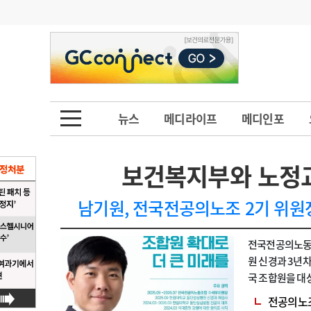
기부
모집
메디인포
인사
부음
오피니언
칼럼
건강정보
금주의 검색어
인물
초대석
피플
뉴스
메디라이프
메디인포
1
의사인력 수급 추
동영상뉴스
2
성분명 처방
보건복지부와 노정
포토뉴스
포토뉴스
3
AI의료
남기원, 전국전공의노조 2기 위원장
4
전공의 모집 결과
메디 Hospital
지역병원
중소병원
전국전공의노동조
5
의사국시 합격률
인포메이션
행정처분
판례
원 신경과 3년
국 조합원을 대
학회·연수강좌
학회/연수강좌
행사
큰 미래를’ 슬
전공의노