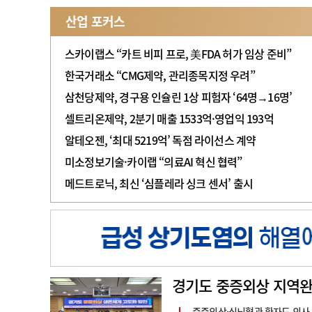
산업 포커스
스카이랩스 “카트 비피 프로, 美FDA 허가 임상 준비”
한국거래소 “CMG제약, 관리종목지정 우려”
삼천당제약, 경구용 인슐린 1상 피험자 ‘64명→16명’
셀트리온제약, 2분기 매출 1533억·영업익 193억
알테오젠, ‘최대 5219억’ 독점 라이선스 계약
미소정보기술·카이랩 “의료AI 혁신 협력”
메드트로닉, 최신 ‘심플레라 싱크 센서’ 출시
경기도 중증외상 지역완
중증외상·심뇌혈관 환자도 의사 