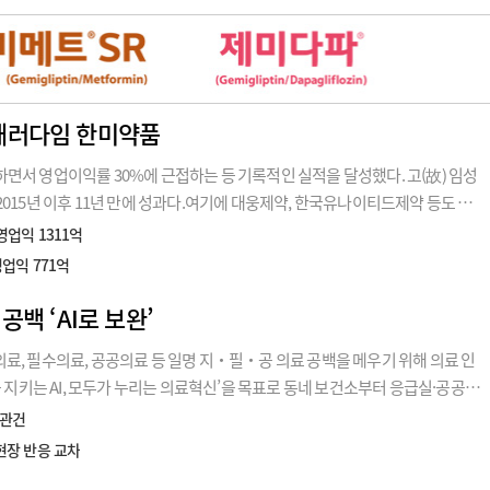
패러다임 한미약품
면서 영업이익률 30%에 근접하는 등 기록적인 실적을 달성했다. 고(故) 임성
015년 이후 11년 만에 성과다.여기에 대웅제약, 한국유나이티드제약 등도 외
0%에 육박하는 영업이익률을 달성하면서 제약바이오 산업 성장을
영업익 1311억
영업익 771억
공백 ‘AI로 보완’
료, 필수의료, 공공의료 등 일명 지‧필‧공 의료 공백을 메우기 위해 의료 인
을 지키는 AI, 모두가 누리는 의료혁신’을 목표로 동네 보건소부터 응급실·공공병
는 의료 AI를 가동하겠다는 계획이다.정부는 6일 국무총리 주재로 제12차 국
 관건
…현장 반응 교차