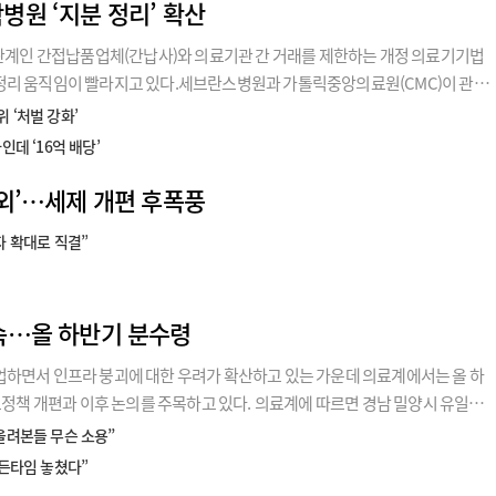
원 ‘지분 정리’ 확산
수관계인 간접납품업체(간납사)와 의료기관 간 거래를 제한하는 개정 의료기기법
정리 움직임이 빨라지고 있다.세브란스병원과 가톨릭중앙의료원(CMC)이 관련
서울아산병원과 을지대의료원, 순천향대병원도 매각 절차를 밟거나 추진하고 있
 ‘처벌 강화’
정이 공개되지
데 ‘16억 배당’
외’…세제 개편 후폭풍
자 확대로 직결”
속…올 하반기 분수령
업하면서 인프라 붕괴에 대한 우려가 확산하고 있는 가운데 의료계에서는 올 하
의료정책 개편과 이후 논의를 주목하고 있다. 의료계에 따르면 경남 밀양시 유일
8월 31일 진료를 중단, 9월에 폐업할 예정이다. 제일병원은 출생아 감소로 인
올려본들 무슨 소용”
골든타임 놓쳤다”