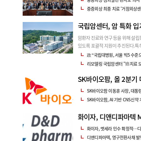
중증외상 최종 치료 ‘거점외상센터
국립암센터, 암 특화 입
암환자 진료와 연구 등을 위해 설립
있도록 포괄적 지원이 추진된다.특히
암진료 가이드라인 제·개정, 7개 
政 “국립대병원, 서울 빅5 수준
같은 내용의 ‘국립암센터 특성화 기
리모델링 국립암센터 “癌치료 모
SK바이오팜, 올 2분기 
SK바이오팜 이동훈 사장, 대통
SK바이오팜, AI 기반 CNS신약
화이자, 디앤디파마텍 ME
화이자, 멧세라 인수 확정적…
디앤디파마텍, 영구전환사채 발행