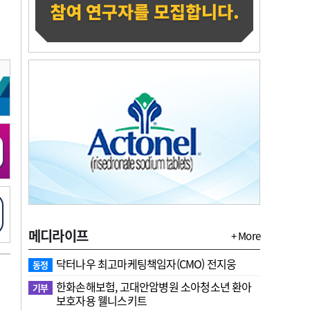
메디라이프
+ More
닥터나우 최고마케팅책임자(CMO) 전지웅
동정
한화손해보험, 고대안암병원 소아청소년 환아
기부
보호자용 웰니스키트