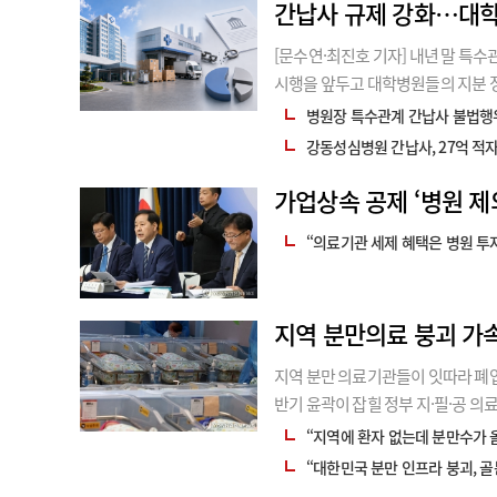
간납사 규제 강화…대학병
[문수연·최진호 기자] 내년 말 특
시행을 앞두고 대학병원들의 지분 
간납업체 지분을 정리한 데 이어 
병원장 특수관계 간납사 불법행위
다.여기에 아직 구체적인 매각 일
강동성심병원 간납사, 27억 적자인
가업상속 공제 ‘병원 제
“의료기관 세제 혜택은 병원 투
지역 분만의료 붕괴 가
지역 분만 의료기관들이 잇따라 폐
반기 윤곽이 잡힐 정부 지·필·공 
한 분만 의료기관인 제일병원이 오는 
“지역에 환자 없는데 분만수가 
한 분
“대한민국 분만 인프라 붕괴, 