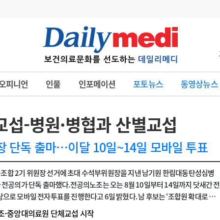
변경
사고
수첩
오피니언
인물
인포메이션
포토뉴스
동영상뉴스
계
6
관리급여 실시
7
지필공 지원책
교섭-병원·병협과 산별교섭
8
수련환경 개선
 단독 출마…이달 10일~14일 모바일 투표
9
의과대학 입시
합 2기 위원장 선거에 초대 수석부위원장을 지낸 남기원 한림대동탄성심병
10
약가인하
유권해석
정책/통계
공시
차 전공의가 단독 출마했다.전공의노조는 오는 8월 10일부터 14일까지 닷새간 전
상으로 모바일 전자투표를 진행한다고 6일 밝혔다. 남 후보는 ‘조합원 확대로 더
로건으로 내걸었다.남 후보는 “1년 동안 수석부위원장을 맡아 지내면서 ‘노동조합
조-중앙대의료원 단체교섭 시작