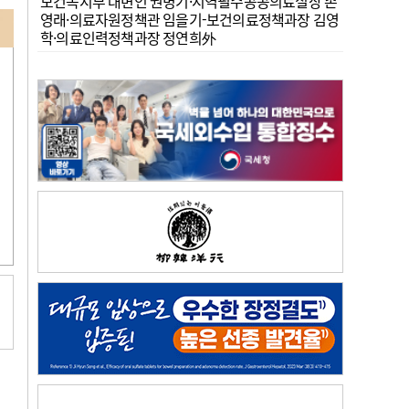
보건복지부 대변인 권병기·지역필수공공의료실장 손
영래·의료자원정책관 임을기-보건의료정책과장 김영
학·의료인력정책과장 정연희外