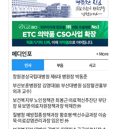
메디인포
+ More
인사
부음
사고
창원경상국립대병원 제6대 병원장 박동준
부산보훈병원장 김영대(前 부산대병원 심장혈관흉부
외과 교수)
보건복지부 노인정책관 최봉근·의료혁신추진단 부단
장 유보영·의료자원정책과장 박재찬外
질병청 예방접종정책과장 황호평·백신수급과장 이승
묵·의료감염관리과장 임은빈 外