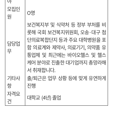
야
모집인
O
명
원
보건복지부 및 식약처 등 정부 부처를 비
롯해 국회 보건복지위원회
,
오송
·
대구 첨
단의료복합단지 등과 주요 대학병원을 포
담당업
함 의료계와 제약사
,
의료기기
,
의약품 유
무
통업체 및 최근에는 바이오헬스 및 헬스
케어 분야로 진출한 대기업까지 총망라해
서 취재합니다
.
기타사
출
/
퇴근은 업무 상황 등에 맞게 유연하게
항
진행
자격요
대학교
(4
년
)
졸업
건