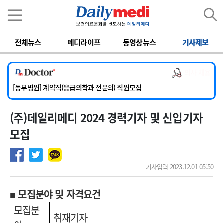
이름
비밀번호
전체뉴스
메디라이프
동영상뉴스
기사제보
[서울아산병원] 2026년 하반기 인턴 모집
[영남대학교의료원] 마취통증의학과 임기제 임상의사 채용
의사 채용
[충남대학교병원] 소아청소년과(소아응급전담) 계약직 의사 공개채용
[동부병원] 계약직(응급의학과 전문의) 직원모집
[이대목동병원] 하반기 전공의(레지던트1년차) 모집
(주)데일리메디 2024 경력기자 및 신입기자
[서울아산병원] 2026년 하반기 인턴 모집
[영남대학교의료원] 마취통증의학과 임기제 임상의사 채용
모집
기사입력 2023.12.01 05:50
■ 모집분야 및 자격요건
모집분
취재기자