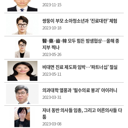
2023-11-15
쌍둥이 부모 소아청소년과 ‘진료대란’ 체험
2023-10-18
醫·藥·齒·韓 모두 힘든 밤샘협상…올해 종
지부 찍나
2023-05-26
비대면 진료 제도화 임박…‘파트너십’ 절실
2023-05-11
의과대학 열풍과 ‘필수의료 붕괴’ 아이러니
2023-03-31
자녀 동반 의사들 임총, 그리고 어른의사들 다
툼
2023-03-08