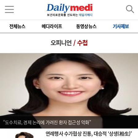
전체뉴스
메디라이프
동영상뉴스
기사제보
오피니언
/ 수첩
“도수치료, 경제 논리에 가려진 환자 접근성 악화”
연례행사 수가협상 진통, 대승적 ‘상생(相生)’