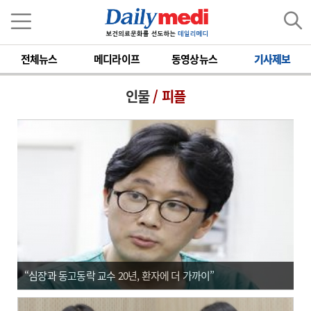
전체뉴스
메디라이프
동영상뉴스
기사제보
인물
/ 피플
“심장과 동고동락 교수 20년, 환자에 더 가까이”