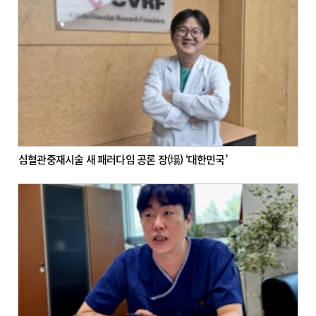
심혈관중재시술 새 패러다임 공론 장(場) ‘대한민국’