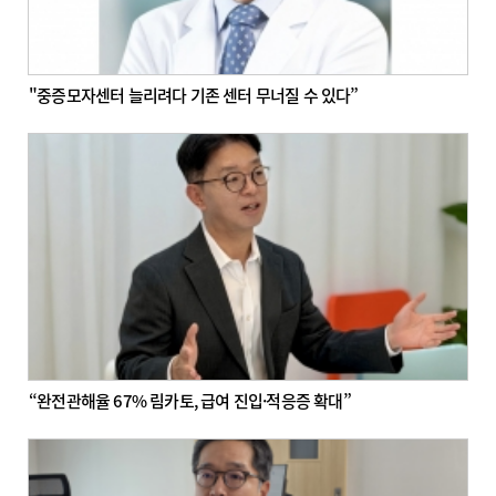
"중증모자센터 늘리려다 기존 센터 무너질 수 있다”
“완전관해율 67% 림카토, 급여 진입·적응증 확대”