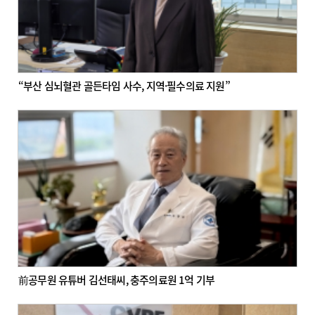
“부산 심뇌혈관 골든타임 사수, 지역·필수의료 지원”
前공무원 유튜버 김선태씨, 충주의료원 1억 기부