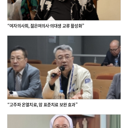
“여자의사회, 젊은여의사·의대생 교류 활성화”
“고주파 온열치료, 암 표준치료 보완 효과”