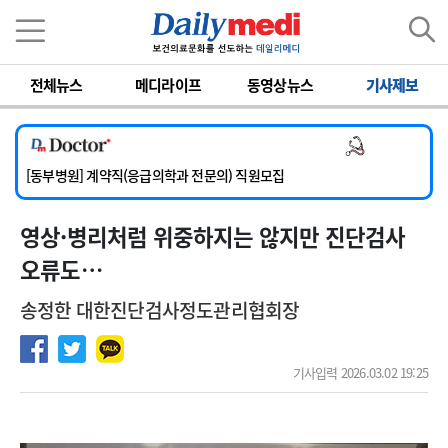
이름
비밀번호
전체뉴스
메디라이프
동영상뉴스
기사제보
[서울아산병원] 2026년 하반기 인턴 모집
[영남대학교의료원] 마취통증의학과 임기제 임상의사 채용
의사 채용
[충남대학교병원] 소아청소년과(소아응급전담) 계약직 의사 공개채용
[동부병원] 계약직(응급의학과 전문의) 직원모집
[이대목동병원] 하반기 전공의(레지던트1년차) 모집
영상·병리처럼 위중하지는 않지만 진단검사
[서울아산병원] 2026년 하반기 인턴 모집
[영남대학교의료원] 마취통증의학과 임기제 임상의사 채용
오류도…
송정한 대한진단검사정도관리협회장
기사입력 2026.03.02 19:25