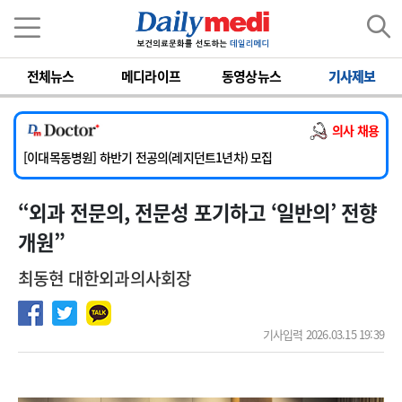
이름
비밀번호
[서울아산병원] 2026년 하반기 인턴 모집
전체뉴스
메디라이프
동영상뉴스
기사제보
[영남대학교의료원] 마취통증의학과 임기제 임상의사 채용
[충남대학교병원] 소아청소년과(소아응급전담) 계약직 의사 공개채용
의사 채용
[동부병원] 계약직(응급의학과 전문의) 직원모집
[이대목동병원] 하반기 전공의(레지던트1년차) 모집
[서울아산병원] 2026년 하반기 인턴 모집
“외과 전문의, 전문성 포기하고 ‘일반의’ 전향
[영남대학교의료원] 마취통증의학과 임기제 임상의사 채용
개원”
최동현 대한외과의사회장
기사입력 2026.03.15 19:39